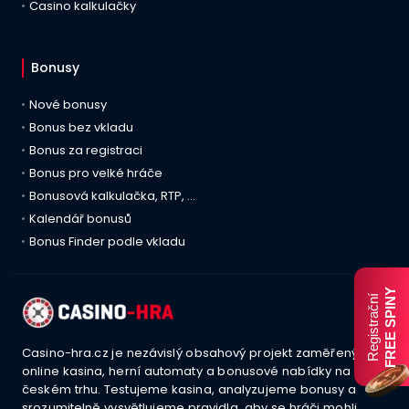
Casino kalkulačky
Bonusy
Nové bonusy
Bonus bez vkladu
Bonus za registraci
Bonus pro velké hráče
Bonusová kalkulačka, RTP, …
Kalendář bonusů
Bonus Finder podle vkladu
FREE SPINY
Registrační
Casino-hra.cz je nezávislý obsahový projekt zaměřený na
online kasina, herní automaty a bonusové nabídky na
českém trhu. Testujeme kasina, analyzujeme bonusy a
srozumitelně vysvětlujeme pravidla, aby se hráči mohli