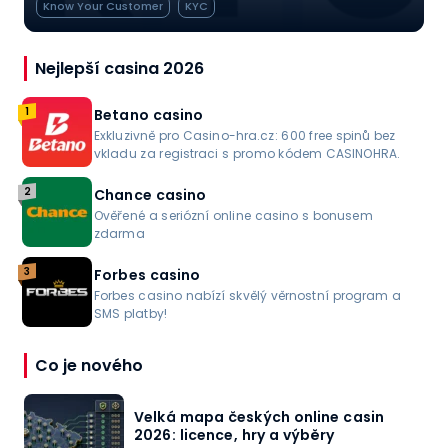
Know Your Customer
KYC
Nejlepší casina 2026
1
Betano casino
Exkluzivně pro Casino-hra.cz: 600 free spinů bez
vkladu za registraci s promo kódem CASINOHRA.
2
Chance casino
Ověřené a seriózní online casino s bonusem
zdarma
3
Forbes casino
Forbes casino nabízí skvělý věrnostní program a
SMS platby!
Co je nového
Velká mapa českých online casin
2026: licence, hry a výběry