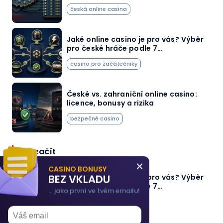
česká online casina
Jaké online casino je pro vás? Výběr
pro české hráče podle 7…
casino pro začátečníky
České vs. zahraniční online casino:
licence, bonusy a rizika
bezpečné casino
Jak začít
×
CASINO BONUSY
BEZ VKLADU
Jaké online casino je pro vás? Výběr
pro české hráče podle 7…
... jako první ve tvém emailu!
casino pro začátečníky