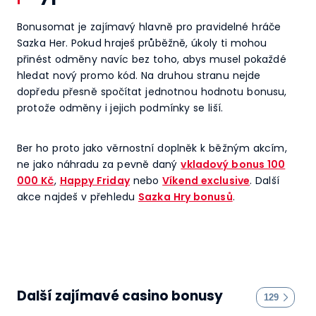
Bonusomat je zajímavý hlavně pro pravidelné hráče
Sazka Her. Pokud hraješ průběžně, úkoly ti mohou
přinést odměny navíc bez toho, abys musel pokaždé
hledat nový promo kód. Na druhou stranu nejde
dopředu přesně spočítat jednotnou hodnotu bonusu,
protože odměny i jejich podmínky se liší.
Ber ho proto jako věrnostní doplněk k běžným akcím,
ne jako náhradu za pevně daný
vkladový bonus 100
000 Kč
,
Happy Friday
nebo
Víkend exclusive
. Další
akce najdeš v přehledu
Sazka Hry bonusů
.
Další zajímavé casino bonusy
129