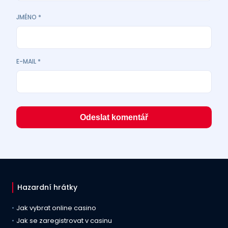
JMÉNO
*
E-MAIL
*
Hazardní hrátky
Jak vybrat online casino
Jak se zaregistrovat v casinu