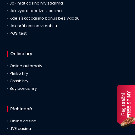
Jak hrát casino hry zdarma
Jak vybrat peníze z casina
Kde získat casino bonus bez vkladu
Jak hrát casino v mobilu
PGSI test
Online hry
Online automaty
Plinko hry
Crash hry
Buy bonus hry
FREE SPINY
Registrační
Přehledně
Online casina
LIVE casina