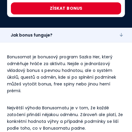
ZÍSKAT BONUS
Jak bonus funguje?
Bonusomat je bonusový program Sazka Her, který
odměňuje hráče za aktivitu. Nejde o jednorázový
vkladový bonus s pevnou hodnotou, ale o systém
úkolů, questů a odměn, kde si po splnění podmínek
můžeš vytočit bonus, free spiny nebo jinou herní
prémii.
Největší výhoda Bonusomatu je v tom, že každé
zatočení přináší nějakou odměnu. Zároveň ale platí, že
konkrétní hodnota výhry a případné podmínky se liší
podle toho, co v Bonusomatu padne.