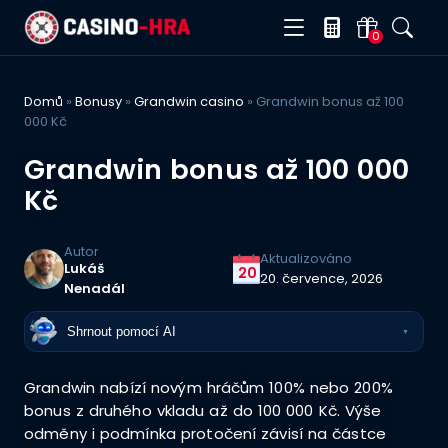
0
Domů
»
Bonusy
»
Grandwin casino
»
Grandwin bonus až 100
000 Kč
Grandwin bonus až 100 000
Kč
Autor
Aktualizováno
Lukáš
20
20. července, 2026
Nenadál
Shrnout pomocí AI
▼
Grandwin nabízí novým hráčům 100% nebo 200%
bonus z druhého vkladu až do 100 000 Kč. Výše
odměny i podmínka protočení závisí na částce