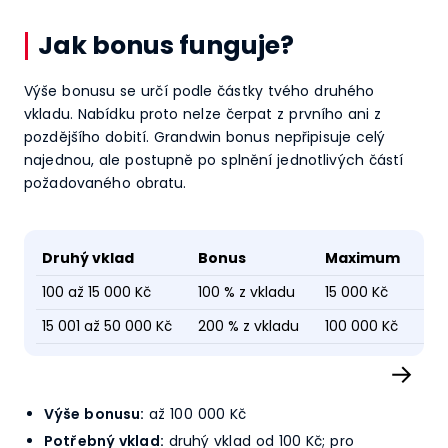
Jak bonus funguje?
Výše bonusu se určí podle částky tvého druhého
vkladu. Nabídku proto nelze čerpat z prvního ani z
pozdějšího dobití. Grandwin bonus nepřipisuje celý
najednou, ale postupně po splnění jednotlivých částí
požadovaného obratu.
Druhý vklad
Bonus
Maximum
Pr
100 až 15 000 Kč
100 % z vkladu
15 000 Kč
30
15 001 až 50 000 Kč
200 % z vkladu
100 000 Kč
40
→
Výše bonusu:
až 100 000 Kč
Potřebný vklad:
druhý vklad od 100 Kč; pro