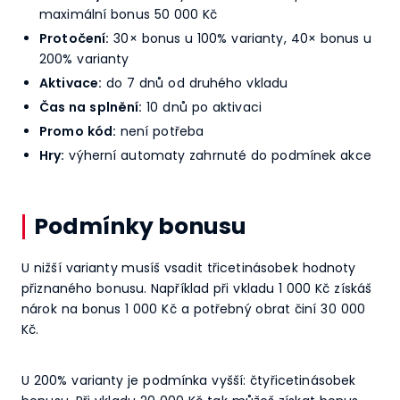
maximální bonus 50 000 Kč
Protočení:
30× bonus u 100% varianty, 40× bonus u
200% varianty
Aktivace:
do 7 dnů od druhého vkladu
Čas na splnění:
10 dnů po aktivaci
Promo kód:
není potřeba
Hry:
výherní automaty zahrnuté do podmínek akce
Podmínky bonusu
U nižší varianty musíš vsadit třicetinásobek hodnoty
přiznaného bonusu. Například při vkladu 1 000 Kč získáš
nárok na bonus 1 000 Kč a potřebný obrat činí 30 000
Kč.
U 200% varianty je podmínka vyšší: čtyřicetinásobek