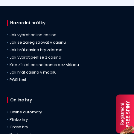
Hazardní hrátky
Jak vybrat online casino
Jak se zaregistrovat v casinu
Jak hrát casino hry zdarma
Jak vybrat peníze z casina
Kde získat casino bonus bez vkladu
Jak hrát casino v mobilu
PGSI test
Online hry
FREE SPINY
Registrační
Online automaty
Plinko hry
Crash hry