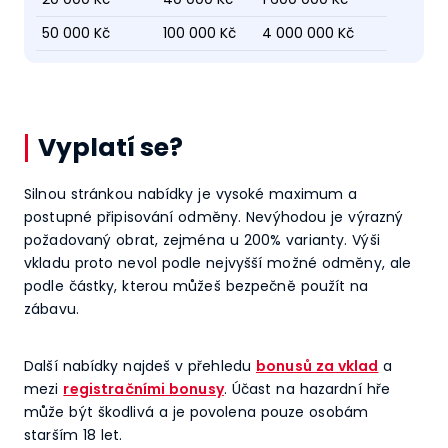
50 000 Kč
100 000 Kč
4 000 000 Kč
Vyplatí se?
Silnou stránkou nabídky je vysoké maximum a
postupné připisování odměny. Nevýhodou je výrazný
požadovaný obrat, zejména u 200% varianty. Výši
vkladu proto nevol podle nejvyšší možné odměny, ale
podle částky, kterou můžeš bezpečně použít na
zábavu.
Další nabídky najdeš v přehledu
bonusů za vklad
a
mezi
registračními bonusy
. Účast na hazardní hře
může být škodlivá a je povolena pouze osobám
starším 18 let.