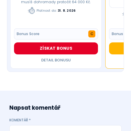
musíš dohromady protočit 64 000 Kč.
Platnost do:
31. 8. 2026
C
Bonus Score
Bonus Sco
ZÍSKAT BONUS
Z
DETAIL BONUSU
Napsat komentář
KOMENTÁŘ
*