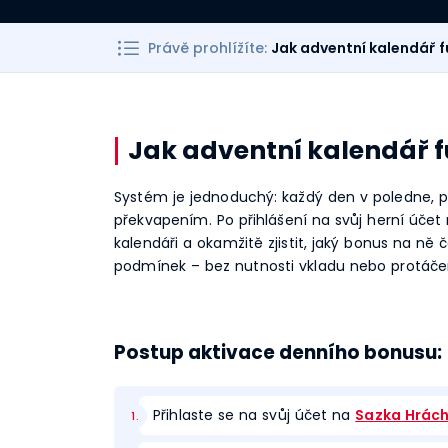
Právě prohlížíte:
Jak adventní kalendář 
Jak adventní kalendář 
Systém je jednoduchý: každý den v poledne, př
překvapením. Po přihlášení na svůj herní účet
kalendáři a okamžitě zjistit, jaký bonus na n
podmínek – bez nutnosti vkladu nebo protáče
Postup aktivace denního bonusu:
Přihlaste se na svůj účet na
Sazka Hrác