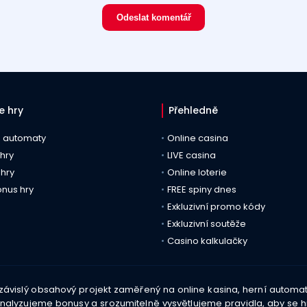
e hry
Přehledně
e automaty
Online casina
 hry
LIVE casina
 hry
Online loterie
onus hry
FREE spiny dnes
Exkluzivní promo kódy
Exkluzivní soutěže
Casino kalkulačky
závislý obsahový projekt zaměřený na online kasina, herní autom
nalyzujeme bonusy a srozumitelně vysvětlujeme pravidla, aby se h