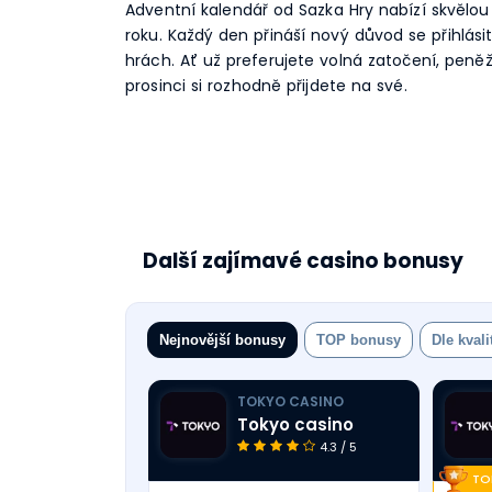
Adventní kalendář od Sazka Hry nabízí skvělou p
roku. Každý den přináší nový důvod se přihlási
hrách. Ať už preferujete volná zatočení, peněž
prosinci si rozhodně přijdete na své.
Další zajímavé casino bonusy
Nejnovější bonusy
TOP bonusy
Dle kvali
TOKYO CASINO
BONUSY
Tokyo casino
4.3 / 5
TO