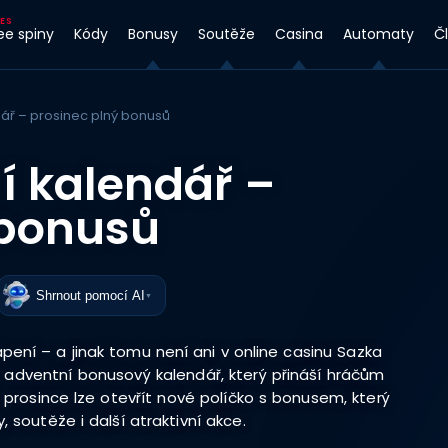
ee spiny
Kódy
Bonusy
Soutěže
Casina
Automaty
Č
ář – prosinec plný bonusů
í kalendář –
 bonusů
Shrnout pomocí AI
▼
pení – a jinak tomu není ani v online casinu Sazka
ený adventní bonusový kalendář, který přináší hráčům
prosince lze otevřít nové políčko s bonusem, který
soutěže i další atraktivní akce.