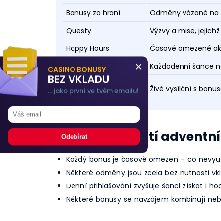
Bonusy za hraní
Odměny vázané na a
Questy
Výzvy a mise, jejich
Happy Hours
Časově omezené akc
×
Bonusomat
Každodenní šance n
CASINO BONUSY
BEZ VKLADU
Streamy a akce s
Živé vysílání s bon
... jako první ve tvém emailu!
dárky
Proč se vyplatí adventn
Každý bonus je časově omezen – co nevyužij
Některé odměny jsou zcela bez nutnosti vk
Denní přihlašování zvyšuje šanci získat i h
Některé bonusy se navzájem kombinují neb