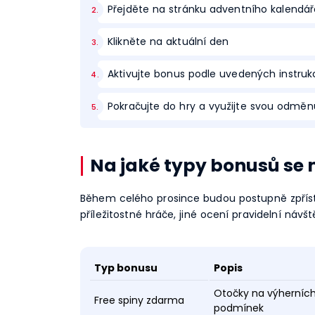
Přejděte na stránku adventního kalendář
Klikněte na aktuální den
Aktivujte bonus podle uvedených instruk
Pokračujte do hry a využijte svou odměn
Na jaké typy bonusů se 
Během celého prosince budou postupně zpřís
příležitostné hráče, jiné ocení pravidelní návšt
Typ bonusu
Popis
Otočky na výherních
Free spiny zdarma
podmínek