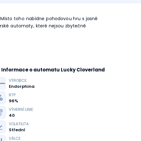
i. Místo toho nabídne pohodovou hru s jasně
irské automaty, které nejsou zbytečně
Informace o automatu Lucky Cloverland
VÝROBCE:
Endorphina
RTP:
96%
VÝHERNÍ LINIE:
40
VOLATILITA:
Střední
VÁLCE: