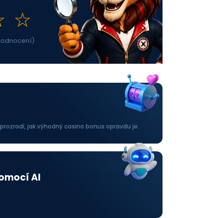
☆
☆
 hodnocení)
prozradí, jak výhodný casino bonus opravdu je.
omocí AI