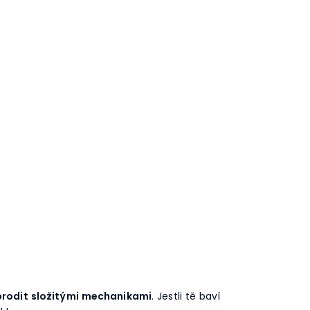
e brodit složitými mechanikami
. Jestli tě baví