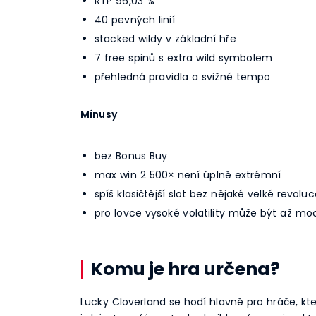
RTP 96,03 %
40 pevných linií
stacked wildy v základní hře
7 free spinů s extra wild symbolem
přehledná pravidla a svižné tempo
Mínusy
bez Bonus Buy
max win 2 500× není úplně extrémní
spíš klasičtější slot bez nějaké velké revoluc
pro lovce vysoké volatility může být až moc
Komu je hra určena?
Lucky Cloverland se hodí hlavně pro hráče, kte