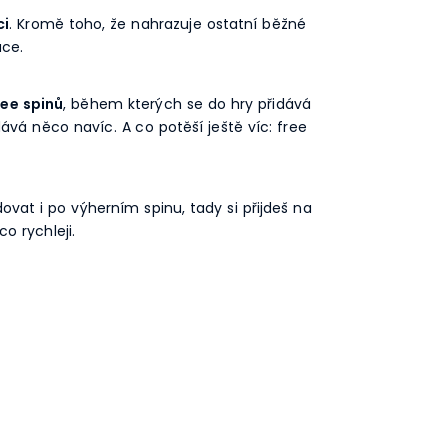
ci
. Kromě toho, že nahrazuje ostatní běžné
ace.
ree spinů
, během kterých se do hry přidává
dává něco navíc. A co potěší ještě víc: free
ovat i po výherním spinu, tady si přijdeš na
o rychleji.