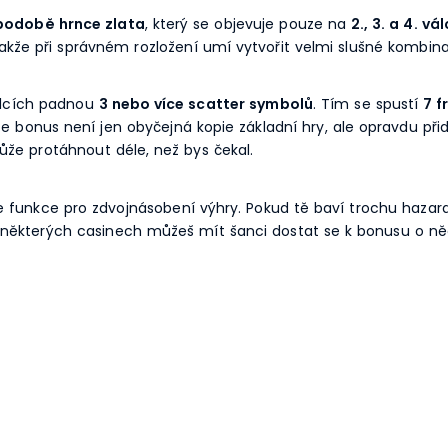
podobě hrnce zlata
, který se objevuje pouze na
2., 3. a 4. vál
takže při správném rozložení umí vytvořit velmi slušné kombin
válcích padnou
3 nebo více scatter symbolů
. Tím se spustí
7 f
ože bonus není jen obyčejná kopie základní hry, ale opravdu při
ůže protáhnout déle, než bys čekal.
le funkce pro zdvojnásobení výhry. Pokud tě baví trochu hazard
v některých casinech můžeš mít šanci dostat se k bonusu o něc