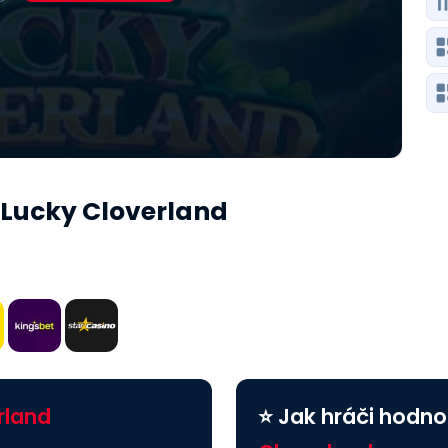
u Lucky Cloverland
rland
⭐ Jak hráči hodno