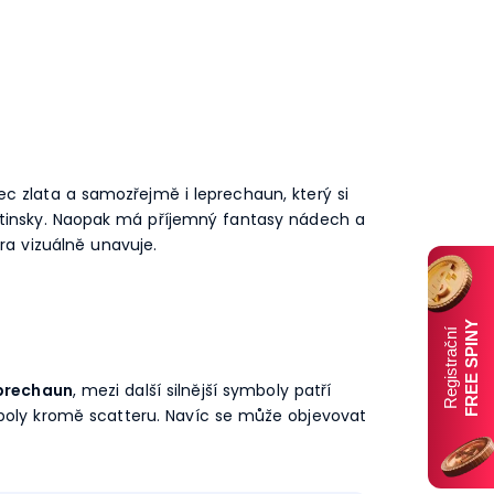
nec zlata a samozřejmě i leprechaun, který si
dětinsky. Naopak má příjemný fantasy nádech a
ra vizuálně unavuje.
FREE SPINY
Registrační
prechaun
, mezi další silnější symboly patří
mboly kromě scatteru. Navíc se může objevovat