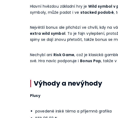
Hlavní hvězdou základní hry je
Wild symbol v 
symboly, může padat i ve
stacked podobě
, 
Největší bonus ale přichází ve chvíli, kdy na 
extra wild symbol
. To je fajn vylepšení, prot
spiny se dají znovu přetočit, takže bonus se m
Nechybí ani
Risk Game
, což je klasická gamb
své. Hra navíc podporuje i
Bonus Pop
, takže 
Výhody a nevýhody
Plusy
povedené irské téma a příjemná grafika