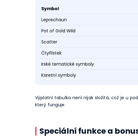
Symbol
Leprechaun
Pot of Gold Wild
Scatter
Čtyřlístek
Irské tematické symboly
Karetní symboly
Výplatní tabulka není nijak složitá, což je u p
který funguje.
Speciální funkce a bonu