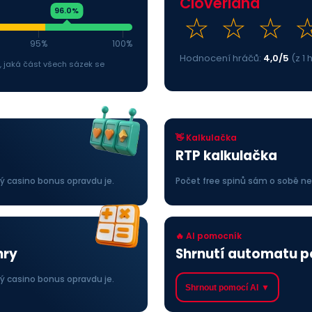
Cloverland
96.0%
☆
☆
☆
95%
100%
Hodnocení hráčů:
4,0/5
(z 1
l, jaká část všech sázek se
👋 Kalkulačka
RTP kalkulačka
ý casino bonus opravdu je.
Počet free spinů sám o sobě ne
🔥 AI pomocník
hry
Shrnutí automatu p
ý casino bonus opravdu je.
Shrnout pomocí AI
▼