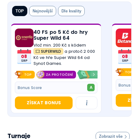
TOP
Nejnovější
Dle kvality
40 FS po 5 Kč do hry
1
Super Wild 64
T
Vlož min. 200 Kč s kódem
Vyzvedni si volné točky v
Ha
a protoč 2 000
SUPERWILD
08
08
Kč ve hře Super Wild 64 od
SRP
SRP
Synot Games.
TOP
TOP
ZA PROTOČENÍ
ZA VKLAD
Bonus Sco
A
Bonus Score
ZÍSK
ZÍSKAT BONUS
Turnaje
Zobrazit vše