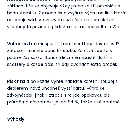
základní hře se objevuje vždy jeden ze tří násobičů s
hodnotami 2x, 3x nebo 5x a zvyšuje výhru na linii, která
obsahuje wild. Ve volných roztočeních jsou aktivní
všechny tři pozice a přidávají se i násobiče 10x a 20x.
Volná roztočení
spustíš třemi scattery, dostaneš 12
zatočení a navíc cenu 5x sázku. Za čtyři scattery
padne 25x sázka. Bonus jde znovu spustit dalšími
scattery a každé další tři dají dvanáct extra otoček.
Risk hra
ti po každé výhře nabídne karetní souboj s
dealerem. Když uhodneš vyšší kartu, výhra se
zdvojnásobí, jinak ji ztratíš. Hra jde opakovat, ale
průměrná návratnost je jen 84 %, takže s ní opatrně.
Výhody