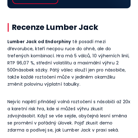
Recenze Lumber Jack
Lumber Jack od Endorphiny
tě posadí mezi
dřevorubce, kteří necpou ruce do ohně, ale do
trefených kombinací. Hra má 5 válců, 10 výherních linií,
RTP 96,07 %, střední volatilitu a maximální výhru 2
500násobek sázky. Pátý válec slouží jen pro násobiče,
takže každé roztočení může v jediném okamžiku
změnit polovinu výplatní tabulky.
Nejvíc napětí přinášejí volná roztočení s násobiči až 20x
a karetní risk hra, kde si můžeš výhru zkusit
zdvojnásobit. Když se vše sejde, obyčejná lesní směna
se promění v pořádný úlovek. Pojď zkusit demo
zdarma a podívej se, jak Lumber Jack v praxi seká.