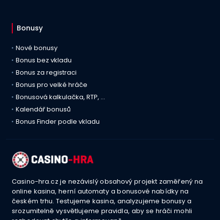
Bonusy
Nové bonusy
Bonus bez vkladu
Bonus za registraci
Bonus pro velké hráče
Bonusová kalkulačka, RTP, …
Kalendář bonusů
Bonus Finder podle vkladu
Casino-hra.cz je nezávislý obsahový projekt zaměřený na
online kasina, herní automaty a bonusové nabídky na
českém trhu. Testujeme kasina, analyzujeme bonusy a
srozumitelně vysvětlujeme pravidla, aby se hráči mohli