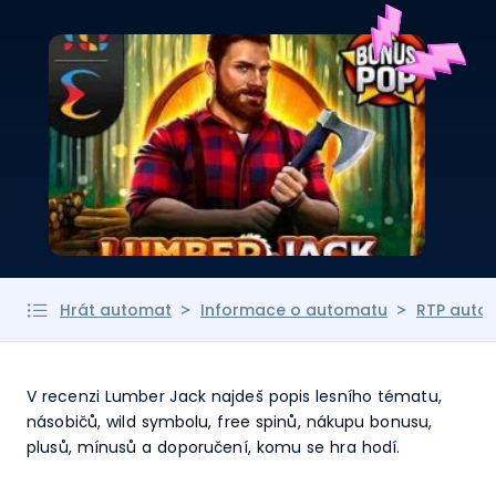
Hrát automat
Informace o automatu
RTP auto
V recenzi Lumber Jack najdeš popis lesního tématu,
násobičů, wild symbolu, free spinů, nákupu bonusu,
plusů, mínusů a doporučení, komu se hra hodí.