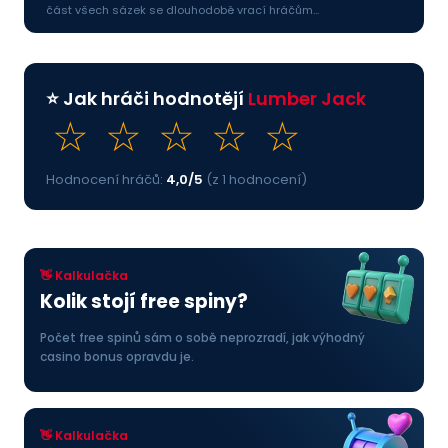
část všech sázek se dlouhodobě vrací hráčům…
⭐ Jak hráči hodnotějí
Lumber Jack
☆
☆
☆
☆
☆
Hodnocení hráčů:
4,0/5
(z 1 hodnocení)
👋 Kalkulačka
Kolik stojí free spiny?
Počet free spinů sám o sobě neprozradí, jak výhodný
casino bonus opravdu je.
👋 Kalkulačka