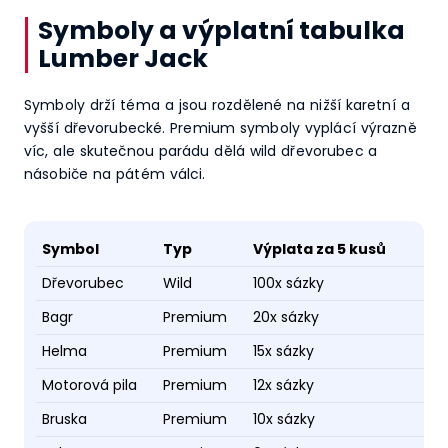
Symboly a výplatní tabulka
Lumber Jack
Symboly drží téma a jsou rozdělené na nižší karetní a
vyšší dřevorubecké. Premium symboly vyplácí výrazně
víc, ale skutečnou parádu dělá wild dřevorubec a
násobiče na pátém válci.
Symbol
Typ
Výplata za 5 kusů
Dřevorubec
Wild
100x sázky
Bagr
Premium
20x sázky
Helma
Premium
15x sázky
Motorová pila
Premium
12x sázky
Bruska
Premium
10x sázky