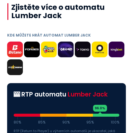
Zjistěte více o automatu
Lumber Jack
KDE MŮŽETE HRÁT AUTOMAT LUMBER JACK
🎰 RTP automatu
Lumber Jack
96.0%
80%
85%
90%
95%
100%
RTP (Return to Player) u výherních automatů je ukazatel, jaká