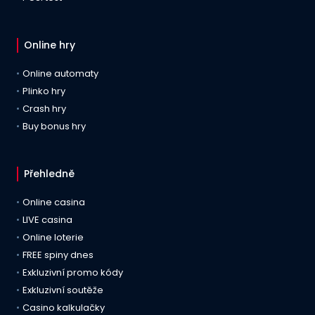
Online hry
Online automaty
Plinko hry
Crash hry
Buy bonus hry
Přehledně
Online casina
LIVE casina
Online loterie
FREE spiny dnes
Exkluzivní promo kódy
Exkluzivní soutěže
Casino kalkulačky