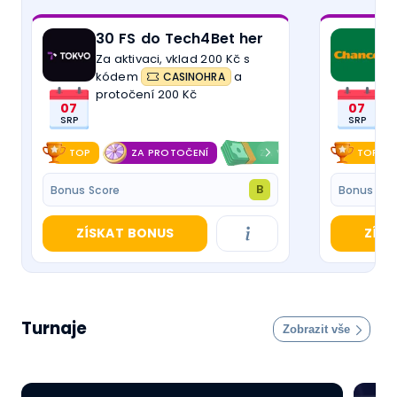
30 FS do Tech4Bet her
1
Za aktivaci, vklad 200 Kč s
Za protočení 200 Kč. Hraj
de
kódem
a
CASINOHRA
4 
protočení 200 Kč
07
07
SRP
SRP
TOP
ZA PROTOČENÍ
ZA VKLAD
TOP
B
Bonus Score
Bonus Sco
ZÍSKAT BONUS
ZÍSK
Turnaje
Zobrazit vše