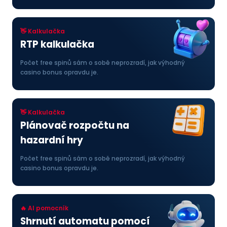
👋 Kalkulačka
RTP kalkulačka
Počet free spinů sám o sobě neprozradí, jak výhodný
casino bonus opravdu je.
👋 Kalkulačka
Plánovač rozpočtu na
hazardní hry
Počet free spinů sám o sobě neprozradí, jak výhodný
casino bonus opravdu je.
🔥 AI pomocník
Shrnutí automatu pomocí