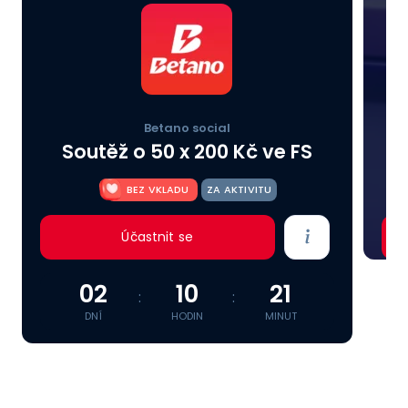
Betano social
Soutěž o 50 x 200 Kč ve FS
P
BEZ VKLADU
ZA AKTIVITU
Účastnit se
02
10
21
:
:
DNÍ
HODIN
MINUT