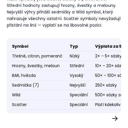
Střední hodnoty zastupují hrozny, švestky a melouny.
Nejvyšší výhry přináší sedmičky a Wild symbol, který
nahrazuje všechny ostatní. Scatter symboly nevyžadují
přistání na linii — vyplatí se na libovolné pozici.
Symbol
Typ
Výplata za 5 na 
Třešně, citron, pomeranč
Nízký
2× – 5× sázky
Hrozny, švestky, meloun
Střední
10× – 20× sázky
BAR, hvězda
Vysoký
50× – 100× sázk
Sedmička (7)
Nejvyšší
250× sázky
Wild
Speciální
500× sázky za 5
Scatter
Speciální
Platí kdekoliv n
→