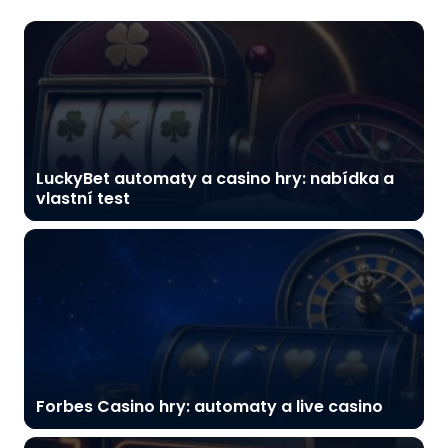
LuckyBet automaty a casino hry: nabídka a
vlastní test
Forbes Casino hry: automaty a live casino