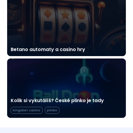
Betano automaty a casino hry
Kolik si vykutálíš? České plinko je tady
Kingsbet casino
plinko