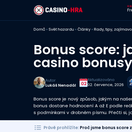
Fr
Domů
»
Svět hazardu
»
Články
»
Rady, tipy, zajímavo
Bonus score: 
casino bonus
Aktualizováno
Autor
02
02. července, 2026
Lukáš Nenadál
Bonus score je nový způsob, jakým na na
bonus dostane hodnocení A až E podle re
s podmínkami v drobném písmu. Přečti si, jak
Právě prohlížíte:
Proč jsme bonus score z