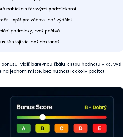
rá nabídka s férovými podmínkami
měr – spíš pro zábavu než výdělek
niční podmínky, zvaž pečlivě
us tě stojí víc, než dostaneš
onusu. Vidíš barevnou škálu, čistou hodnotu v Kč, výši
e na jednom místě, bez nutnosti cokoliv počítat.