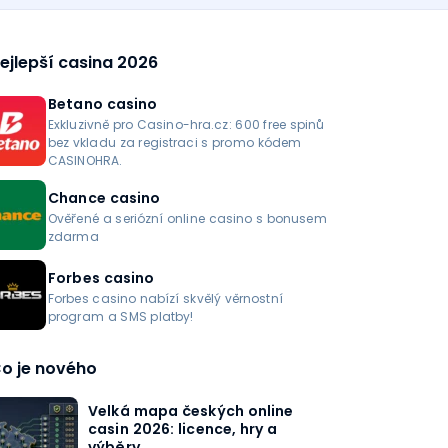
ejlepší casina 2026
Betano casino
Exkluzivně pro Casino-hra.cz: 600 free spinů
bez vkladu za registraci s promo kódem
CASINOHRA.
Chance casino
Ověřené a seriózní online casino s bonusem
zdarma
Forbes casino
Forbes casino nabízí skvělý věrnostní
program a SMS platby!
o je nového
Velká mapa českých online
casin 2026: licence, hry a
výběry