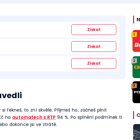
N
Získat
1
Získat
2
Získat
3
avedli
si řekneš, to zní skvěle. Přijmeš ho, začneš plnit
C
 Kč na
automatech s RTP
94 %. Po splnění podmínek ti
ebo dokonce jsi ve ztrátě.