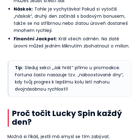
můžeš zkusit štěstí dál.
Náskok:
Tohle je vychytávka! Pokud si vytočíš
„náskok“, druhý den začínáš s bodovým bonusem,
takže se na stříbrnou nebo zlatou úroveň dostaneš
mnohem rychleji.
Finanční Jackpot:
Král všech odměn. Na zlaté
úrovni můžeš jedním kliknutím zbohatnout o milion.
Tip:
Sleduj sekci „Jak hrát“ přímo u promoakce.
Fortuna často nasazuje tzv. „naboostované dny“,
kdy tvůj progres k lepšímu kolu letí nahoru
dvojnásobnou rychlostí!
Proč točit Lucky Spin každý
den?
Možná si říkáš, jestli má smysl se tím zabývat.