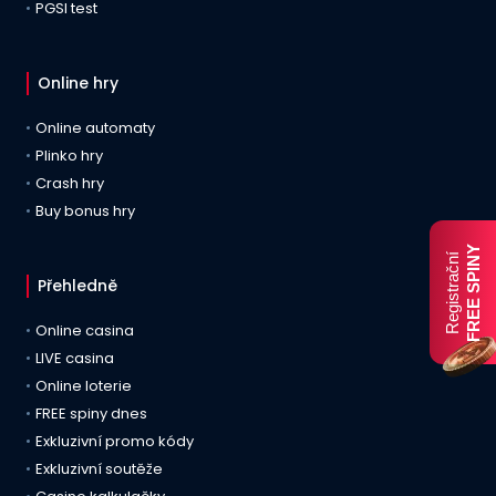
PGSI test
Online hry
Online automaty
Plinko hry
Crash hry
Buy bonus hry
FREE SPINY
Registrační
Přehledně
Online casina
LIVE casina
Online loterie
FREE spiny dnes
Exkluzivní promo kódy
Exkluzivní soutěže