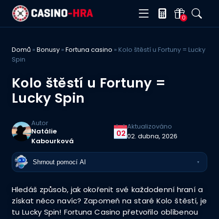
0
Domů
»
Bonusy
»
Fortuna casino
»
Kolo štěstí u Fortuny = Lucky
Spin
Kolo štěstí u Fortuny =
Lucky Spin
Autor
Aktualizováno
Natálie
02
02. dubna, 2026
Kabourková
Shrnout pomocí AI
▼
Hledáš způsob, jak okořenit své každodenní hraní a
získat něco navíc? Zapomeň na staré Kolo štěstí, je
tu Lucky Spin! Fortuna Casino přetvořilo oblíbenou