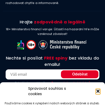
rozhodovat chytře a informovaně.
Hrajte
zodpovědně a legálně
18+ Ministerstvo financí varuje: Účastí na hazardní hře může
vzniknout závislost!
Nechte si posílat
FREE spiny
bez vkladu do
emailu!
Odesláním souhlasíte se
Zpracování osobních údajů
Spravovat souhlas s
cookies
O nás
Podmínky užití
Etické principy
Redakční zásady
Používáme cookies k vylepšení našich webových stránek a služeb.