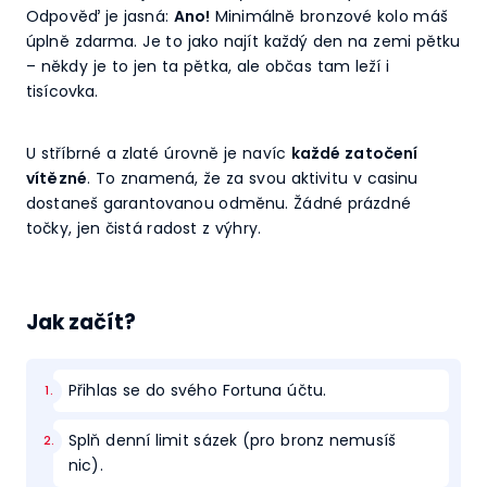
Odpověď je jasná:
Ano!
Minimálně bronzové kolo máš
úplně zdarma. Je to jako najít každý den na zemi pětku
– někdy je to jen ta pětka, ale občas tam leží i
tisícovka.
U stříbrné a zlaté úrovně je navíc
každé zatočení
vítězné
. To znamená, že za svou aktivitu v casinu
dostaneš garantovanou odměnu. Žádné prázdné
točky, jen čistá radost z výhry.
Jak začít?
Přihlas se do svého Fortuna účtu.
Splň denní limit sázek (pro bronz nemusíš
nic).