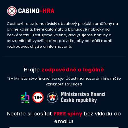
Casino-hra.cz je nezávislý obsahový projekt zaměřený na
online kasina, herní automaty a bonusové nabídky na
českém trhu. Testujeme kasina, analyzujeme bonusy a
srozumitelně vysvětlujeme pravidla, aby se hráči mohli
rozhodovat chytře a informovaně.
Hrajte
zodpovědně a legálně
18+ Ministerstvo financí varuje: Účastí na hazardní hře může
vzniknout závislost!
Nechte si posílat
FREE spiny
bez vkladu do
emailu!