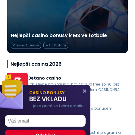
Nejlepší casino bonusy k MS ve fotbale
Casino bonusy
MS v Kataru
Nejlepší casina 2026
1
Betano casino
Exkluzivně pro Casino-hra.cz: 600 free spinů bez
×
vkladu za registraci s promo kódem CASINOHRA.
CASINO BONUSY
BEZ VKLADU
2
Chance casino
... jako první ve tvém emailu!
Ověřené a seriózní online casino s bonusem
zdarma
3
Forbes casino
Forbes casino nabízí skvělý věrnostní program a