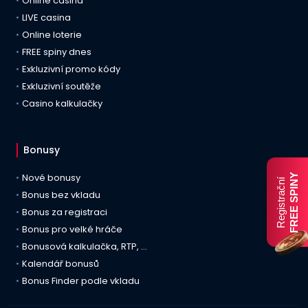
Online casina
LIVE casina
Online loterie
FREE spiny dnes
Exkluzivní promo kódy
Exkluzivní soutěže
Casino kalkulačky
Bonusy
Nové bonusy
FREE SPINY
Registrační
Bonus bez vkladu
Bonus za registraci
Bonus pro velké hráče
Bonusová kalkulačka, RTP, …
Kalendář bonusů
Bonus Finder podle vkladu