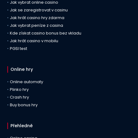
Jak vybrat online casino
Jak se zaregistrovat v casinu
Jak hrát casino hry zdarma
Jak vybrat peníze z casina
Kde získat casino bonus bez vkladu
Jak hrát casino v mobilu
PGSI test
Online hry
Online automaty
Plinko hry
Crash hry
Buy bonus hry
Přehledně