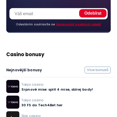
Odesláním souhlasíte se
Zpracování osobních údajů
Casino bonusy
Nejnovější bonusy
Více bonusů
Tokyo casino
Srpnové mise: splň 4 mise, sbírej body!
Tokyo casino
30 FS do Tech4Bet her
Star casino