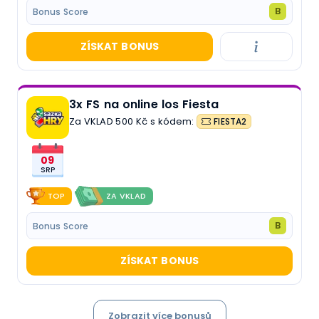
B
Bonus Score
ZÍSKAT BONUS
3x FS na online los Fiesta
za VKLAD 500 Kč s kódem:
FIESTA2
09
SRP
TOP
ZA VKLAD
B
Bonus Score
ZÍSKAT BONUS
Zobrazit více bonusů