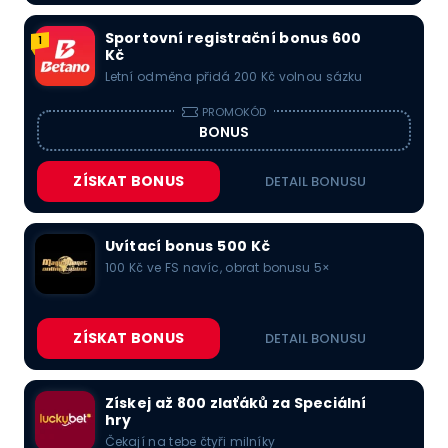
Sportovní registrační bonus 600
1
Kč
Letní odměna přidá 200 Kč volnou sázku
PROMOKÓD
BONUS
ZÍSKAT BONUS
DETAIL BONUSU
Uvítací bonus 500 Kč
100 Kč ve FS navíc, obrat bonusu 5×
ZÍSKAT BONUS
DETAIL BONUSU
Získej až 800 zlaťáků za Speciální
hry
Čekají na tebe čtyři milníky