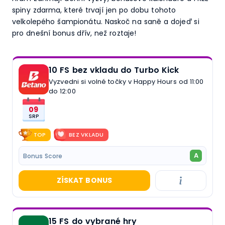
spiny zdarma, které trvají jen po dobu tohoto
velkolepého šampionátu. Naskoč na saně a dojeď si
pro dnešní bonus dřív, než roztaje!
10 FS bez vkladu do Turbo Kick
Vyzvedni si volné točky v Happy Hours od 11:00
do 12:00
09
SRP
TOP
BEZ VKLADU
A
Bonus Score
ZÍSKAT BONUS
15 FS do vybrané hry