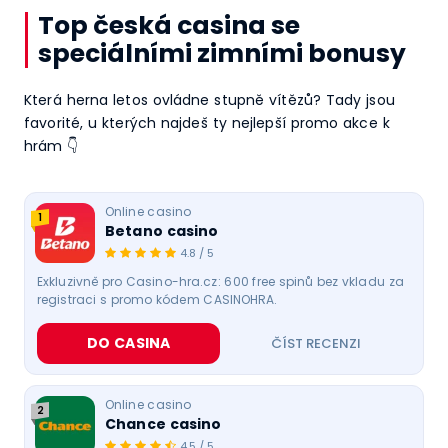
Top česká casina se
speciálními zimními bonusy
Která herna letos ovládne stupně vítězů? Tady jsou
favorité, u kterých najdeš ty nejlepší promo akce k
hrám 👇
Online casino
1
Betano casino
4.8 / 5
Exkluzivně pro Casino-hra.cz: 600 free spinů bez vkladu za
registraci s promo kódem CASINOHRA.
DO CASINA
ČÍST RECENZI
Online casino
2
Chance casino
4.5 / 5