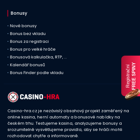
Bonusy
Nové bonusy
Bonus bez vkladu
Bonus za registraci
Bonus pro velké hráče
Bonusová kalkulačka, RTP, …
Kalendář bonusů
FREE SPINY
Registrační
Bonus Finder podle vkladu
Casino-hra.cz je nezávislý obsahový projekt zaměřený na
online kasina, herní automaty a bonusové nabídky na
českém trhu. Testujeme kasina, analyzujeme bonusy a
srozumitelně vysvětlujeme pravidla, aby se hráči mohli
rozhodovat chytře a informovaně.