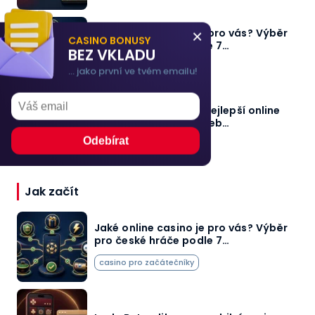
×
Jaké online casino je pro vás? Výběr
CASINO BONUSY
pro české hráče podle 7…
BEZ VKLADU
casino pro začátečníky
... jako první ve tvém emailu!
Jak poznat opravdu nejlepší online
casino: 7 věcí, které žeb…
Jak začít
Jak začít
Jaké online casino je pro vás? Výběr
pro české hráče podle 7…
casino pro začátečníky