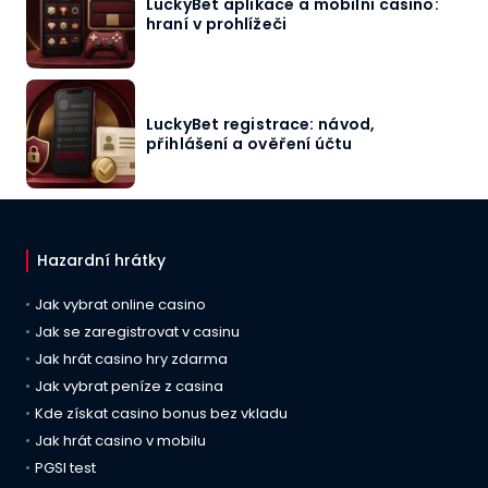
LuckyBet aplikace a mobilní casino:
hraní v prohlížeči
LuckyBet registrace: návod,
přihlášení a ověření účtu
Hazardní hrátky
Jak vybrat online casino
Jak se zaregistrovat v casinu
Jak hrát casino hry zdarma
Jak vybrat peníze z casina
Kde získat casino bonus bez vkladu
Jak hrát casino v mobilu
PGSI test