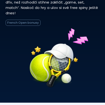
dřív, než rozhodčí stihne zakřičit „game, set,
match“. Naskoč do hry a ulov si své free spiny ještě
dnes!
French Open bonusy