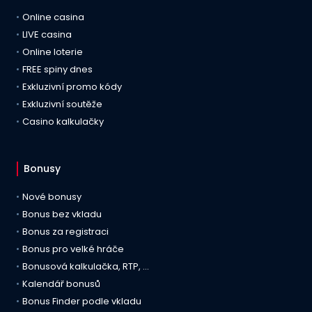
Online casina
LIVE casina
Online loterie
FREE spiny dnes
Exkluzivní promo kódy
Exkluzivní soutěže
Casino kalkulačky
Bonusy
Nové bonusy
Bonus bez vkladu
Bonus za registraci
Bonus pro velké hráče
Bonusová kalkulačka, RTP, …
Kalendář bonusů
Bonus Finder podle vkladu