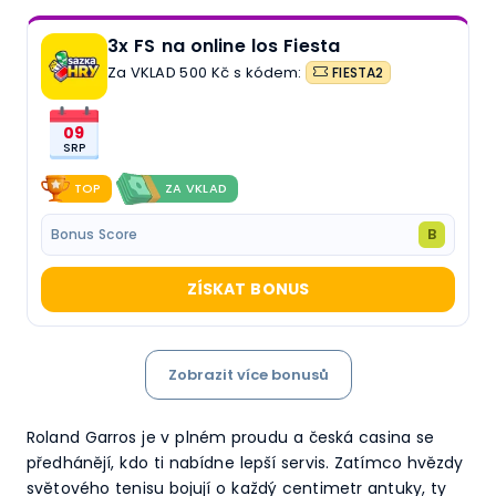
3x FS na online los Fiesta
za VKLAD 500 Kč s kódem:
FIESTA2
09
SRP
TOP
ZA VKLAD
B
Bonus Score
ZÍSKAT BONUS
Zobrazit více bonusů
Roland Garros je v plném proudu a česká casina se
předhánějí, kdo ti nabídne lepší servis. Zatímco hvězdy
světového tenisu bojují o každý centimetr antuky, ty