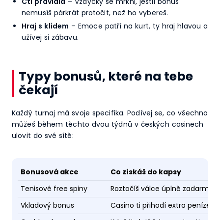
Čti pravidla
– Vždycky se mrkni, jestli bonus
nemusíš párkrát protočit, než ho vybereš.
Hraj s klidem
– Emoce patří na kurt, ty hraj hlavou a
užívej si zábavu.
Typy bonusů, které na tebe
čekají
Každý turnaj má svoje specifika. Podívej se, co všechno
můžeš během těchto dvou týdnů v českých casinech
ulovit do své sítě:
Bonusová akce
Co získáš do kapsy
Tenisové free spiny
Roztočíš válce úplně zadarmo a 
Vkladový bonus
Casino ti přihodí extra peníze k