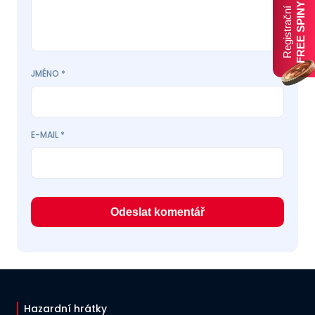
FREE SPINY
Registrační
JMÉNO
*
E-MAIL
*
Hazardní hrátky