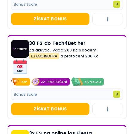
B
Bonus Score
ZÍSKAT BONUS
30 FS do Tech4Bet her
Za aktivaci, vklad 200 Kč s kódem
a protočení 200 Kč
CASINOHRA
08
SRP
TOP
ZA PROTOČENÍ
ZA VKLAD
B
Bonus Score
ZÍSKAT BONUS
3x FS na online los Fiesta