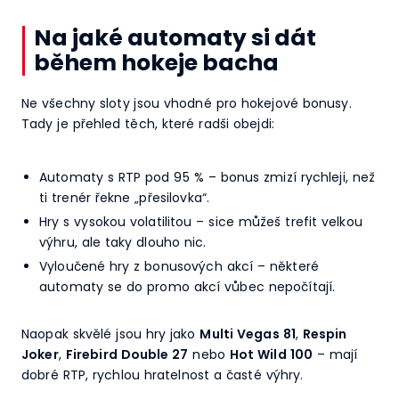
Na jaké automaty si dát
během hokeje bacha
Ne všechny sloty jsou vhodné pro hokejové bonusy.
Tady je přehled těch, které radši obejdi:
Automaty s RTP pod 95 % – bonus zmizí rychleji, než
ti trenér řekne „přesilovka“.
Hry s vysokou volatilitou – sice můžeš trefit velkou
výhru, ale taky dlouho nic.
Vyloučené hry z bonusových akcí – některé
automaty se do promo akcí vůbec nepočítají.
Naopak skvělé jsou hry jako
Multi Vegas 81
,
Respin
Joker
,
Firebird Double 27
nebo
Hot Wild 100
– mají
dobré RTP, rychlou hratelnost a časté výhry.