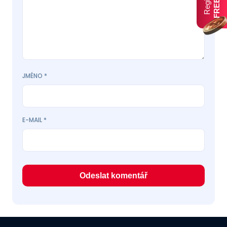
JMÉNO
*
E-MAIL
*