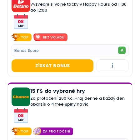
Vyzvedni si volné točky v Happy Hours od 11:00
do 12:00
08
SRP
TOP
BEZ VKLADU
A
Bonus Score
ZÍSKAT BONUS
15 FS do vybrané hry
Za protočení 200 Kč. Hraj denně a každý den
obdržíš o 4 free spiny navíc
08
SRP
TOP
ZA PROTOČENÍ