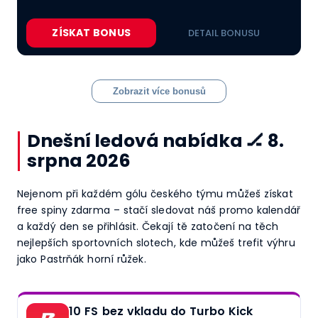
ZÍSKAT BONUS
DETAIL BONUSU
Zobrazit více bonusů
Dnešní ledová nabídka 🏒 8.
srpna 2026
Nejenom při každém gólu českého týmu můžeš získat
free spiny zdarma – stačí sledovat náš promo kalendář
a každý den se přihlásit. Čekají tě zatočení na těch
nejlepších sportovních slotech, kde můžeš trefit výhru
jako Pastrňák horní růžek.
10 FS bez vkladu do Turbo Kick