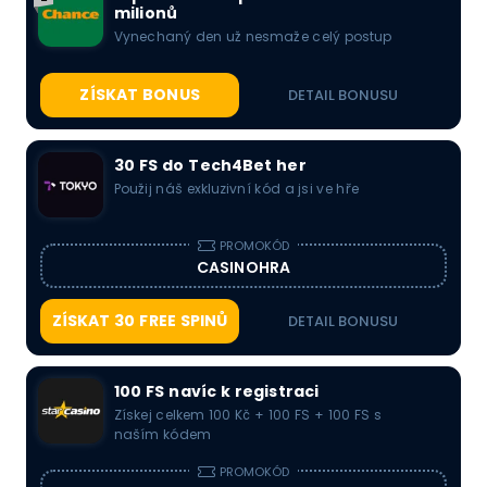
milionů
Vynechaný den už nesmaže celý postup
ZÍSKAT BONUS
DETAIL BONUSU
30 FS do Tech4Bet her
Použij náš exkluzivní kód a jsi ve hře
PROMOKÓD
CASINOHRA
ZÍSKAT 30 FREE SPINŮ
DETAIL BONUSU
100 FS navíc k registraci
Získej celkem 100 Kč + 100 FS + 100 FS s
naším kódem
PROMOKÓD