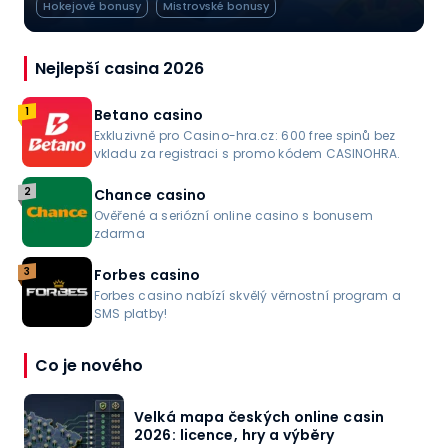
Hokejové bonusy
Mistrovské bonusy
Nejlepší casina 2026
1
Betano casino
Exkluzivně pro Casino-hra.cz: 600 free spinů bez
vkladu za registraci s promo kódem CASINOHRA.
2
Chance casino
Ověřené a seriózní online casino s bonusem
zdarma
3
Forbes casino
Forbes casino nabízí skvělý věrnostní program a
SMS platby!
Co je nového
Velká mapa českých online casin
2026: licence, hry a výběry