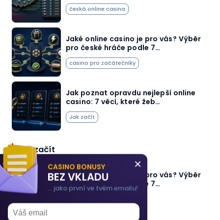
česká online casina
Jaké online casino je pro vás? Výběr
pro české hráče podle 7…
casino pro začátečníky
Jak poznat opravdu nejlepší online
casino: 7 věcí, které žeb…
Jak začít
Jak začít
×
CASINO BONUSY
BEZ VKLADU
Jaké online casino je pro vás? Výběr
pro české hráče podle 7…
... jako první ve tvém emailu!
casino pro začátečníky