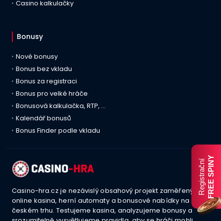
Casino kalkulačky
Bonusy
Nové bonusy
Bonus bez vkladu
Bonus za registraci
Bonus pro velké hráče
Bonusová kalkulačka, RTP, …
Kalendář bonusů
Bonus Finder podle vkladu
FREE SPINY
Registrační
Casino-hra.cz je nezávislý obsahový projekt zaměřený na
online kasina, herní automaty a bonusové nabídky na
českém trhu. Testujeme kasina, analyzujeme bonusy a
srozumitelně vysvětlujeme pravidla, aby se hráči mohli