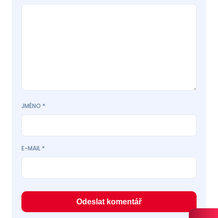
JMÉNO
*
E-MAIL
*