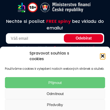
Nechte si posílat
FREE spiny
bez vkladu do
emailu!
Odesláním souhlasíte se
Zpracování osobních údajů
Spravovat souhlas s
cookies
O nás
Podmínky užití
Etické principy
Redakční zásady
Používáme cookies k vylepšení našich webových stránek a služeb.
Jak hodnotíme
Odkazy
Kontakt
Přijmout
Odmítnout
Provozování hazardních her v České republice upravuje zákon
č.
186/2016 Sb.
Účast je povolena pouze osobám starším 18 let. Tento
Předvolby
web obsahuje affiliate odkazy, za registrace či vklady přes ně můžeme