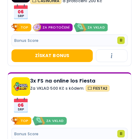
a protočení 200 Kč
CASINOHRA
06
SRP
TOP
ZA PROTOČENÍ
ZA VKLAD
B
Bonus Score
ZÍSKAT BONUS
3x FS na online los Fiesta
za VKLAD 500 Kč s kódem:
FIESTA2
06
SRP
TOP
ZA VKLAD
B
Bonus Score