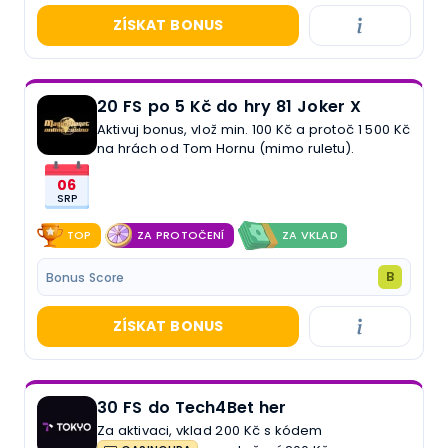
ZÍSKAT BONUS
20 FS po 5 Kč do hry 81 Joker X
Aktivuj bonus, vlož min. 100 Kč a protoč 1 500 Kč
na hrách od Tom Hornu (mimo ruletu).
06
SRP
TOP
ZA PROTOČENÍ
ZA VKLAD
B
Bonus Score
ZÍSKAT BONUS
30 FS do Tech4Bet her
Za aktivaci, vklad 200 Kč s kódem