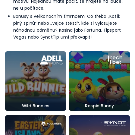
motivů. Najednou máte pocit, že hrajete na louce,
ne u počítače.
Bonusy s velikonočním šmrncem: Co třeba „Košík
plný spinů“ nebo „Vejce štěstí“, kde si vylosujete
náhodnou odměnu? Kasina jako Fortuna, Tipsport
Vegas nebo SynotTip umí překvapit!
Wild Bunnies
Respin Bunny