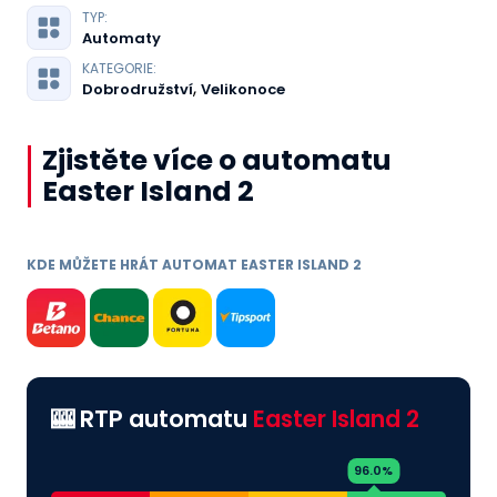
TYP:
Automaty
KATEGORIE:
,
Dobrodružství
Velikonoce
Zjistěte více o automatu
Easter Island 2
KDE MŮŽETE HRÁT AUTOMAT EASTER ISLAND 2
🎰 RTP automatu
Easter Island 2
96.0%