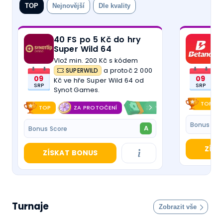
TOP
Nejnovější
Dle kvality
40 FS po 5 Kč do hry
1
Super Wild 64
T
Vlož min. 200 Kč s kódem
Vyzvedni si volné točky v
Ha
a protoč 2 000
SUPERWILD
09
09
Kč ve hře Super Wild 64 od
SRP
SRP
Synot Games.
TOP
TOP
ZA PROTOČENÍ
ZA VKLAD
Bonus Sco
A
Bonus Score
ZÍSK
ZÍSKAT BONUS
Turnaje
Zobrazit vše