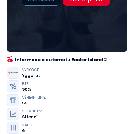
Informace o automatu Easter Island 2
VÝROBCE:
Yggdrasil
RTP:
96%
VÝHERNÍ LINIE:
55
VOLATILITA:
Střední
VÁLCE:
6