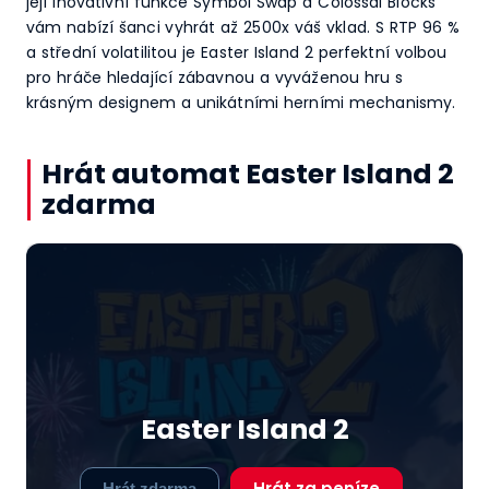
její inovativní funkce Symbol Swap a Colossal Blocks
vám nabízí šanci vyhrát až 2500x váš vklad. S RTP 96 %
a střední volatilitou je Easter Island 2 perfektní volbou
pro hráče hledající zábavnou a vyváženou hru s
krásným designem a unikátními herními mechanismy.
Hrát automat Easter Island 2
zdarma
Easter Island 2
Hrát za peníze
Hrát zdarma