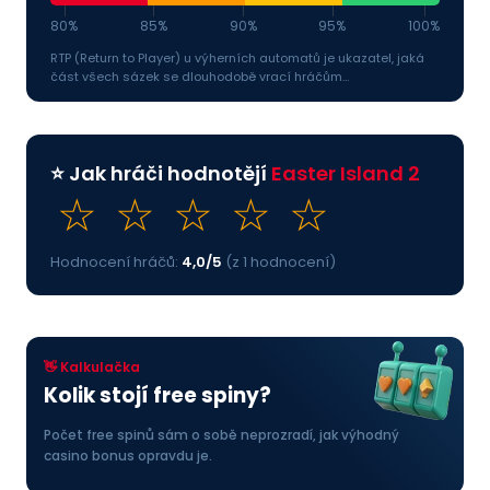
80%
85%
90%
95%
100%
RTP (Return to Player) u výherních automatů je ukazatel, jaká
část všech sázek se dlouhodobě vrací hráčům…
⭐ Jak hráči hodnotějí
Easter Island 2
☆
☆
☆
☆
☆
Hodnocení hráčů:
4,0/5
(z 1 hodnocení)
👋 Kalkulačka
Kolik stojí free spiny?
Počet free spinů sám o sobě neprozradí, jak výhodný
casino bonus opravdu je.