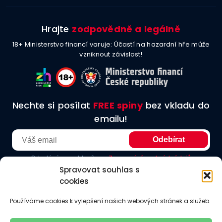
Hrajte
zodpovědně a legálně
18+ Ministerstvo financí varuje: Účastí na hazardní hře může
vzniknout závislost!
Nechte si posílat
FREE spiny
bez vkladu do
emailu!
Odesláním souhlasíte se
Zpracování osobních údajů
Spravovat souhlas s
cookies
O nás
Podmínky užití
Etické principy
Redakční zásady
Používáme cookies k vylepšení našich webových stránek a služeb.
Jak hodnotíme
Odkazy
Kontakt