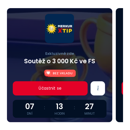
Exkluzivně zde
Soutěž o 3 000 Kč ve FS
BEZ VKLADU
Účastnit se
07
13
27
:
:
DNÍ
HODIN
MINUT