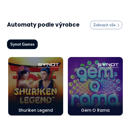
Automaty podle výrobce
Zobrazit vše
Synot Games
Shuriken Legend
Gem O Rama