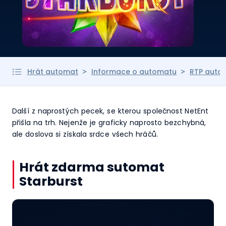
Hrát automat
Informace o automatu
RTP auto
Další z naprostých pecek, se kterou společnost NetEnt
přišla na trh. Nejenže je graficky naprosto bezchybná,
ale doslova si získala srdce všech hráčů.
Hrát zdarma sutomat
Starburst