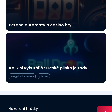
Betano automaty a casino hry
Kolik si vykutálíš? České plinko je tady
Kingsbet casino
plinko
Hazardní hrátky