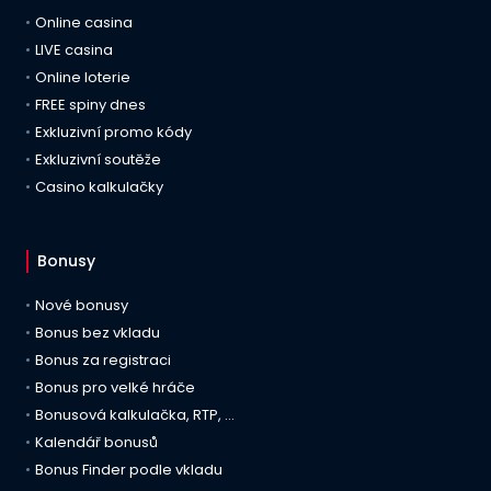
Online casina
LIVE casina
Online loterie
FREE spiny dnes
Exkluzivní promo kódy
Exkluzivní soutěže
Casino kalkulačky
Bonusy
Nové bonusy
Bonus bez vkladu
Bonus za registraci
Bonus pro velké hráče
Bonusová kalkulačka, RTP, …
Kalendář bonusů
Bonus Finder podle vkladu