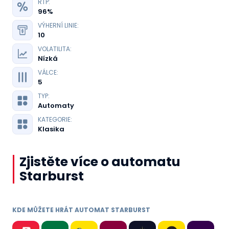
RTP:
96%
VÝHERNÍ LINIE:
10
VOLATILITA:
Nízká
VÁLCE:
5
TYP:
Automaty
KATEGORIE:
Klasika
Zjistěte více o automatu
Starburst
KDE MŮŽETE HRÁT AUTOMAT STARBURST