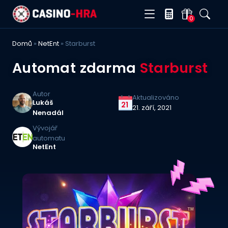
0
Domů
»
NetEnt
»
Starburst
Automat zdarma
Starburst
Autor
Aktualizováno
Lukáš
21
21. září, 2021
Nenadál
Vývojář
automatu
NetEnt