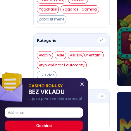
Yggdrasil
Yggdrasil Gaming
Zobrazit méně
Kategorie
74
Aladin
Asie
Asijský/Orientální
Atypické hrací automaty
+70 více
×
CASINO BONUSY
BEZ VKLADU
RTP
34
... jako první ve tvém emailu!
75%
85%
90%
91%
+30 více