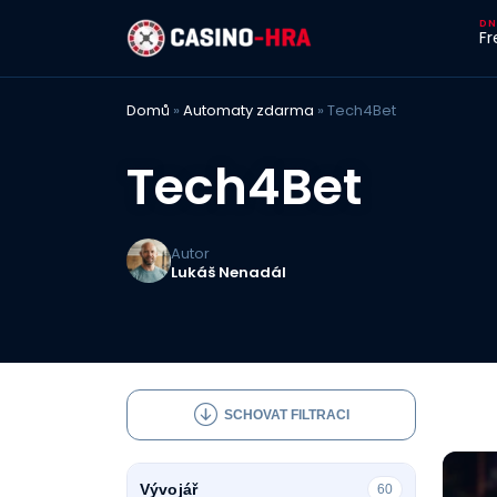
Fr
Domů
»
Automaty zdarma
»
Tech4Bet
Tech4Bet
Autor
Lukáš Nenadál
SCHOVAT FILTRACI
Vývojář
60