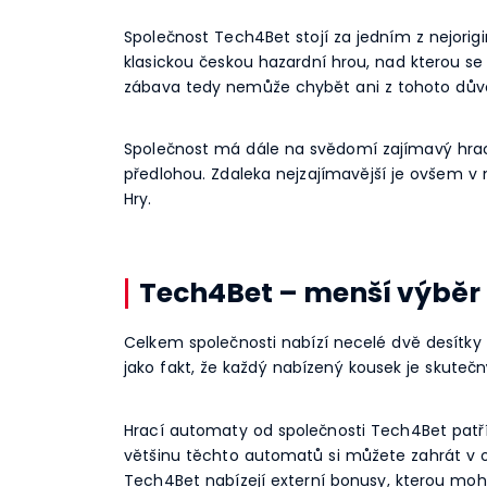
Společnost Tech4Bet stojí za jedním z nejorig
klasickou českou hazardní hrou, nad kterou se 
zábava tedy nemůže chybět ani z tohoto dův
Společnost má dále na svědomí zajímavý hrací
předlohou. Zdaleka nejzajímavější je ovšem v
Hry.
Tech4Bet – menší výběr 
Celkem společnosti nabízí necelé dvě desítk
jako fakt, že každý nabízený kousek je skuteč
Hrací automaty od společnosti Tech4Bet patří 
většinu těchto automatů si můžete zahrát v 
Tech4Bet nabízejí externí bonusy, kterou moh