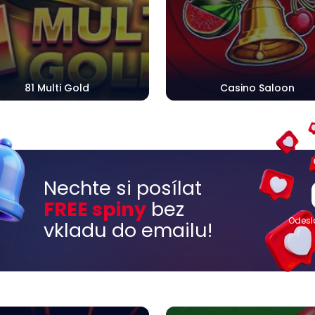
81 Multi Gold
Casino Saloon
Nechte si posílat
FREE spiny
bez
Odesl
vkladu do emailu!