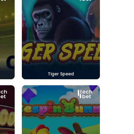
Tiger Speed