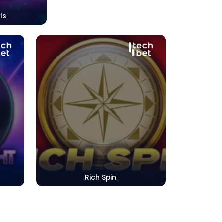
ls
Rich Spin