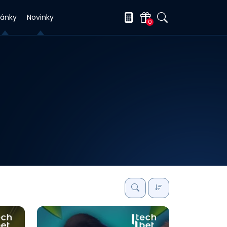
lánky
Novinky
0