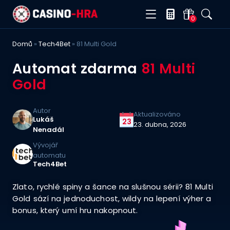
0
Domů
»
Tech4Bet
»
81 Multi Gold
Automat zdarma
81 Multi
Gold
Autor
Aktualizováno
Lukáš
23
23. dubna, 2026
Nenadál
Vývojář
automatu
Tech4Bet
Zlato, rychlé spiny a šance na slušnou sérii? 81 Multi
Gold sází na jednoduchost, wildy na lepení výher a
bonus, který umí hru nakopnout.