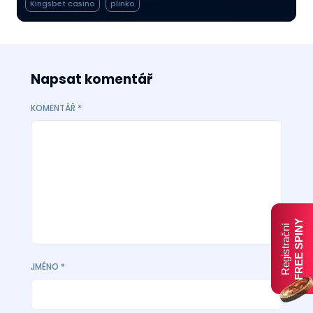
Kingsbet casino
plinko
Napsat komentář
KOMENTÁŘ
*
FREE SPINY
Registrační
JMÉNO
*