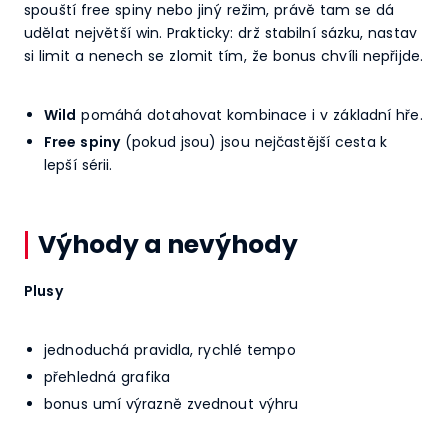
spouští free spiny nebo jiný režim, právě tam se dá
udělat největší win. Prakticky: drž stabilní sázku, nastav
si limit a nenech se zlomit tím, že bonus chvíli nepřijde.
Wild
pomáhá dotahovat kombinace i v základní hře.
Free spiny
(pokud jsou) jsou nejčastější cesta k
lepší sérii.
Výhody a nevýhody
Plusy
jednoduchá pravidla, rychlé tempo
přehledná grafika
bonus umí výrazně zvednout výhru