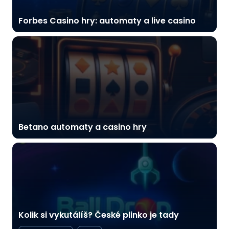
Forbes Casino hry: automaty a live casino
Betano automaty a casino hry
Kolik si vykutálíš? České plinko je tady