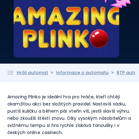
Hrát automat
Informace o automatu
RTP auto
Amazing Plinko je ideální hra pro hráče, kteří chtějí
okamžitou akci bez složitých pravidel. Nastavíš sázku,
pustíš kuličku a během pár vteřin víš, jestli slavíš výhru,
nebo zkoušíš štěstí znovu. Díky vysokým násobitelům a
svižnému tempu si hra rychle získává fanoušky i v
českých online casinech.