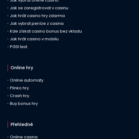
Jak vybrat online casino
Jak se zaregistrovat v casinu
Jak hrát casino hry zdarma
Jak vybrat peníze z casina
Kde získat casino bonus bez vkladu
Jak hrát casino v mobilu
PGSI test
Online hry
Online automaty
Plinko hry
Crash hry
Buy bonus hry
Přehledně
Online casina