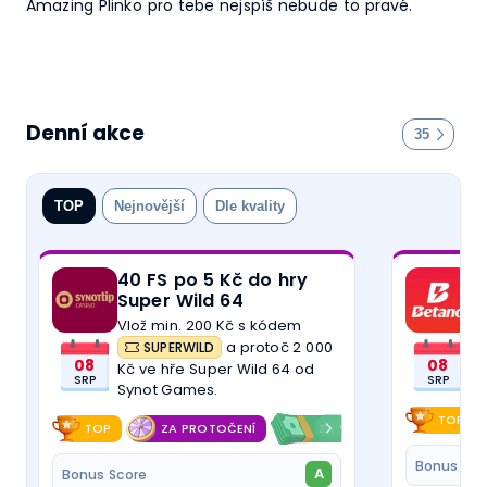
Amazing Plinko pro tebe nejspíš nebude to pravé.
Denní akce
35
TOP
Nejnovější
Dle kvality
40 FS po 5 Kč do hry
1
Super Wild 64
T
Vlož min. 200 Kč s kódem
Vyzvedni si volné točky v
Ha
a protoč 2 000
SUPERWILD
08
08
Kč ve hře Super Wild 64 od
SRP
SRP
Synot Games.
TOP
TOP
ZA PROTOČENÍ
ZA VKLAD
Bonus Sco
A
Bonus Score