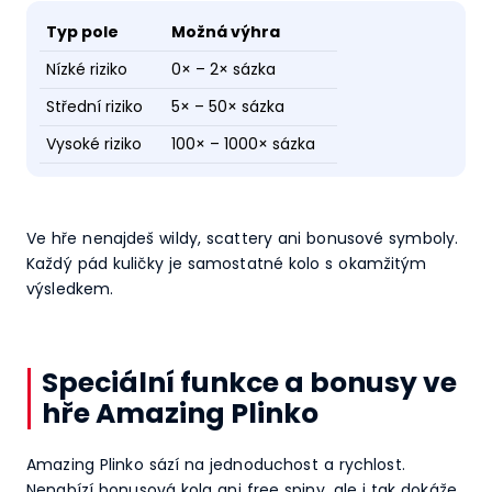
Typ pole
Možná výhra
Nízké riziko
0× – 2× sázka
Střední riziko
5× – 50× sázka
Vysoké riziko
100× – 1000× sázka
Ve hře nenajdeš wildy, scattery ani bonusové symboly.
Každý pád kuličky je samostatné kolo s okamžitým
výsledkem.
Speciální funkce a bonusy ve
hře Amazing Plinko
Amazing Plinko sází na jednoduchost a rychlost.
Nenabízí bonusová kola ani free spiny, ale i tak dokáže