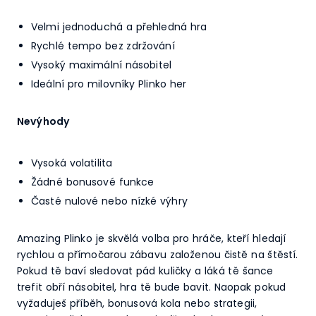
Velmi jednoduchá a přehledná hra
Rychlé tempo bez zdržování
Vysoký maximální násobitel
Ideální pro milovníky Plinko her
Nevýhody
Vysoká volatilita
Žádné bonusové funkce
Časté nulové nebo nízké výhry
Amazing Plinko je skvělá volba pro hráče, kteří hledají
rychlou a přímočarou zábavu založenou čistě na štěstí.
Pokud tě baví sledovat pád kuličky a láká tě šance
trefit obří násobitel, hra tě bude bavit. Naopak pokud
vyžaduješ příběh, bonusová kola nebo strategii,