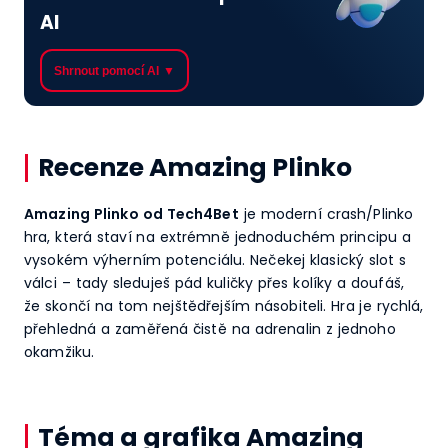
AI
Shrnout pomocí AI
▼
Recenze Amazing Plinko
Amazing Plinko od Tech4Bet
je moderní crash/Plinko
hra, která staví na extrémně jednoduchém principu a
vysokém výherním potenciálu. Nečekej klasický slot s
válci – tady sleduješ pád kuličky přes kolíky a doufáš,
že skončí na tom nejštědřejším násobiteli. Hra je rychlá,
přehledná a zaměřená čistě na adrenalin z jednoho
okamžiku.
Téma a grafika Amazing