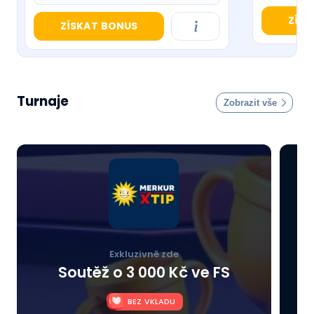
ZÍSK
ZÍSKAT BONUS
Turnaje
Zobrazit vše
Exkluzivně zde
Soutěž o 3 000 Kč ve FS
BEZ VKLADU