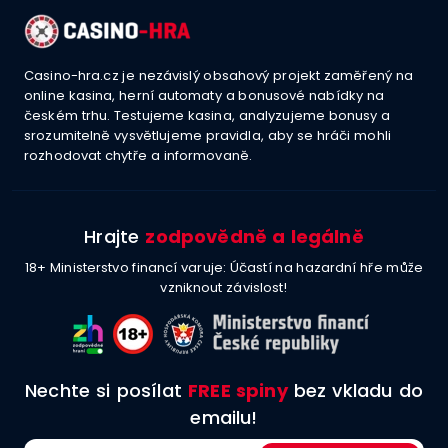
Casino-hra.cz je nezávislý obsahový projekt zaměřený na
online kasina, herní automaty a bonusové nabídky na
českém trhu. Testujeme kasina, analyzujeme bonusy a
srozumitelně vysvětlujeme pravidla, aby se hráči mohli
rozhodovat chytře a informovaně.
Hrajte
zodpovědně a legálně
18+ Ministerstvo financí varuje: Účastí na hazardní hře může
vzniknout závislost!
Nechte si posílat
FREE spiny
bez vkladu do
emailu!