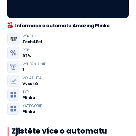
Informace o automatu Amazing Plinko
VÝROBCE:
Tech4Bet
RTP:
97%
VÝHERNÍ LINIE:
1
VOLATILITA:
Vysoká
TYP:
Plinko
KATEGORIE:
Plinko
Zjistěte více o automatu