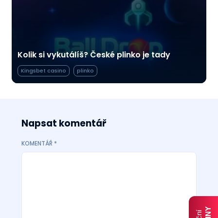
Kolik si vykutálíš? České plinko je tady
Kingsbet casino
plinko
Napsat komentář
KOMENTÁŘ
*