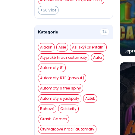
+56 více
Kategorie
74
Aladin
Asie
Asijský/Orientální
Lepr
Atypické hrací automaty
Auta
Automaty 81
Automaty RTP (payout)
Automaty s free spiny
Automaty s jackpoty
Azték
Bohové
Celebrity
Crash Games
Čtyřválcové hrací automaty