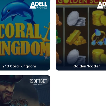
243 Coral Kingdom
Golden Scatter