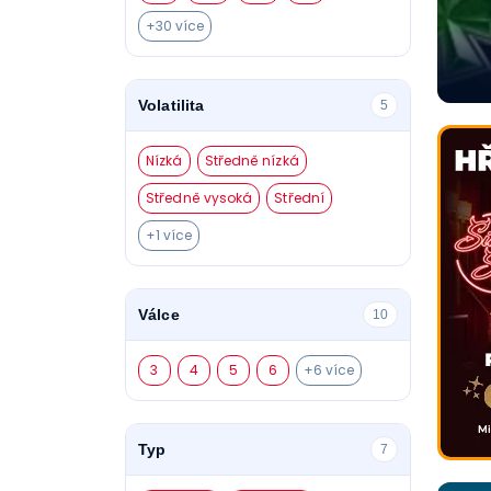
+30 více
Volatilita
5
Nízká
Středně nízká
Středně vysoká
Střední
+1 více
Válce
10
3
4
5
6
+6 více
Typ
7