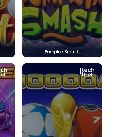
Pumpkin Smash