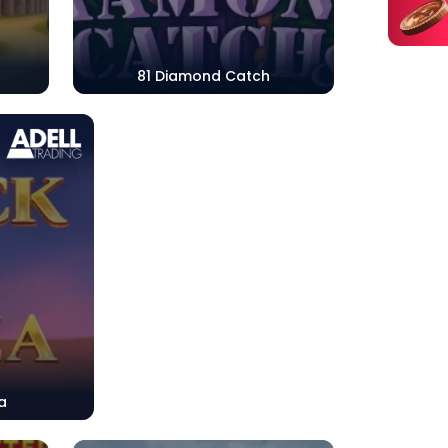
81 Diamond Catch
za