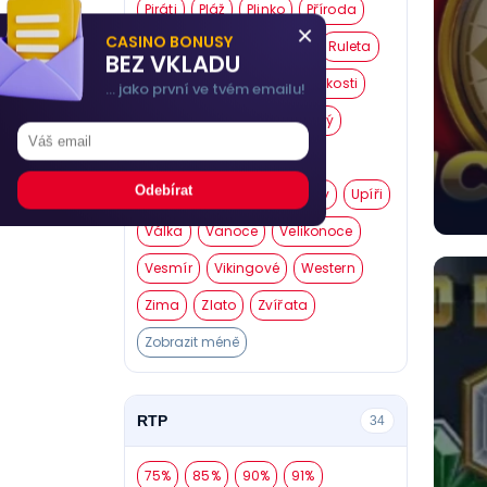
Piráti
Pláž
Plinko
Příroda
×
CASINO BONUSY
Ptáci
Retro automaty
Ruleta
BEZ VKLADU
Rybářství
Safari
Sladkosti
... jako první ve tvém emailu!
Šperky
Sport
Staroveký
Steampunk
Tříválcové hrací automaty
Upíři
Válka
Vanoce
Velikonoce
Vesmír
Vikingové
Western
Zima
Zlato
Zvířata
Zobrazit méně
RTP
34
75%
85%
90%
91%