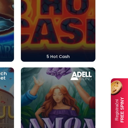
5 Hot Cash
FREE SPINY
Registrační