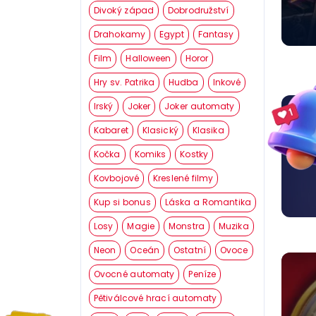
Divoký západ
Dobrodružství
Drahokamy
Egypt
Fantasy
Film
Halloween
Horor
Hry sv. Patrika
Hudba
Inkové
Irský
Joker
Joker automaty
Kabaret
Klasický
Klasika
Kočka
Komiks
Kostky
Kovbojové
Kreslené filmy
Kup si bonus
Láska a Romantika
Losy
Magie
Monstra
Muzika
Neon
Oceán
Ostatní
Ovoce
Ovocné automaty
Peníze
Pětiválcové hrací automaty