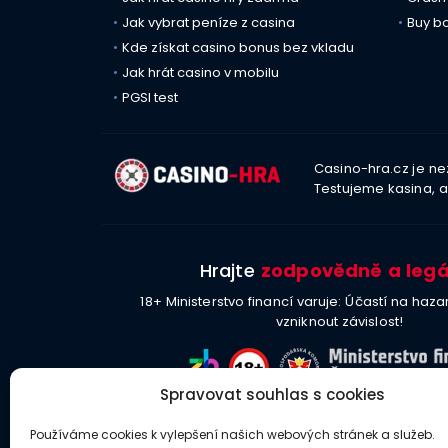
Jak vybrat peníze z casina
Buy b
Kde získat casino bonus bez vkladu
Jak hrát casino v mobilu
PGSI test
Casino-hra.cz je ne
Testujeme kasina, a
Hrajte
zodpovědně a legá
18+ Ministerstvo financí varuje: Účastí na haz
vzniknout závislost!
Spravovat souhlas s cookies
Používáme cookies k vylepšení našich webových stránek a služeb.