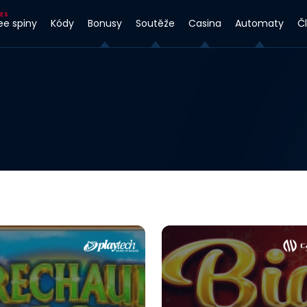
ee spiny
Kódy
Bonusy
Soutěže
Casina
Automaty
Č