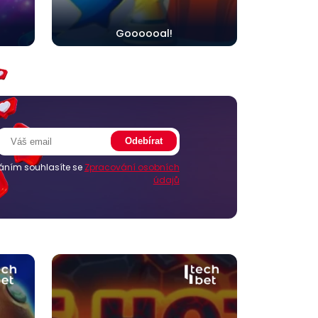
Goooooal!
áním souhlasíte se
Zpracování osobních
údajů