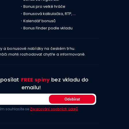
Bonus pro velké hráče
Bonusová kalkulačka, RTP, …
Kalendář bonusů
Bonus Finder podle vkladu
aty a bonusové nabídky na českém trhu.
ráči mohli rozhodovat chytře a informovaně.
 posílat
FREE spiny
bez vkladu do
emailu!
ím souhlasíte se
Zpracování osobních údajů