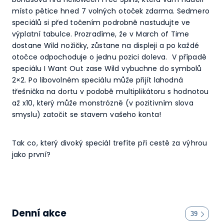
místo pětice hned 7 volných otoček zdarma. Sedmero
speciálů si před točením podrobně nastudujte ve
výplatní tabulce. Prozradíme, že v March of Time
dostane Wild nožičky, zůstane na displeji a po každé
otočce odpochoduje o jednu pozici doleva. V případě
speciálu I Want Out zase Wild vybuchne do symbolů
2×2. Po libovolném speciálu může přijít lahodná
třešnička na dortu v podobě multiplikátoru s hodnotou
až x10, který může monstrózně (v pozitivním slova
smyslu) zatočit se stavem vašeho konta!
Tak co, který divoký speciál trefíte při cestě za výhrou
jako první?
Denní akce
39