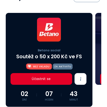
Betano social
Soutěž o 50 x 200 Kč ve FS
P
BEZ VKLADU
ZA AKTIVITU
Účastnit se
02
07
43
:
:
DNÍ
HODIN
MINUT