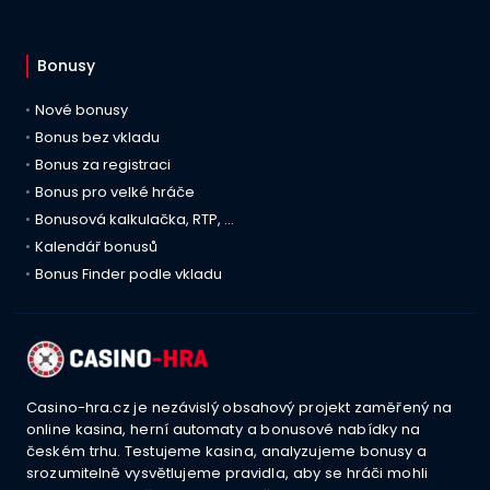
Bonusy
Nové bonusy
Bonus bez vkladu
Bonus za registraci
Bonus pro velké hráče
Bonusová kalkulačka, RTP, …
Kalendář bonusů
Bonus Finder podle vkladu
Casino-hra.cz je nezávislý obsahový projekt zaměřený na
online kasina, herní automaty a bonusové nabídky na
českém trhu. Testujeme kasina, analyzujeme bonusy a
srozumitelně vysvětlujeme pravidla, aby se hráči mohli