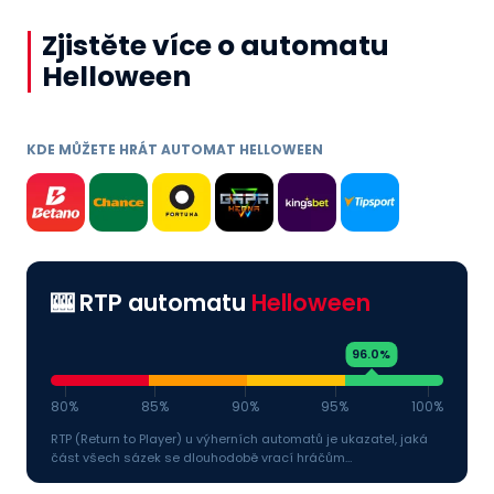
Zjistěte více o automatu
Helloween
KDE MŮŽETE HRÁT AUTOMAT HELLOWEEN
🎰 RTP automatu
Helloween
96.0%
80%
85%
90%
95%
100%
RTP (Return to Player) u výherních automatů je ukazatel, jaká
část všech sázek se dlouhodobě vrací hráčům…