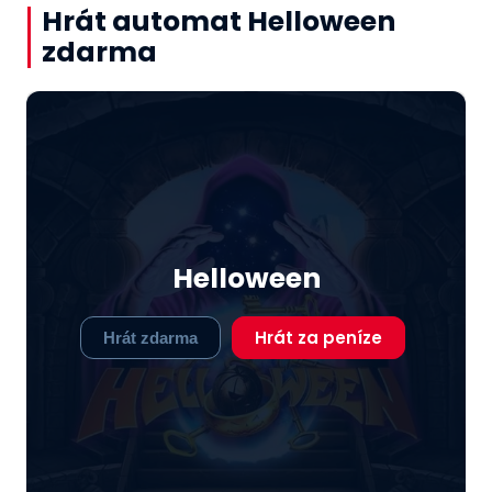
Hrát automat Helloween
zdarma
Helloween
Hrát za peníze
Hrát zdarma