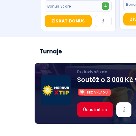
Bonu
A
Bonus Score
ZÍ
ZÍSKAT BONUS
Turnaje
Exkluzivně zde
Soutěž o 3 000 Kč 
BEZ VKLADU
Účastnit se