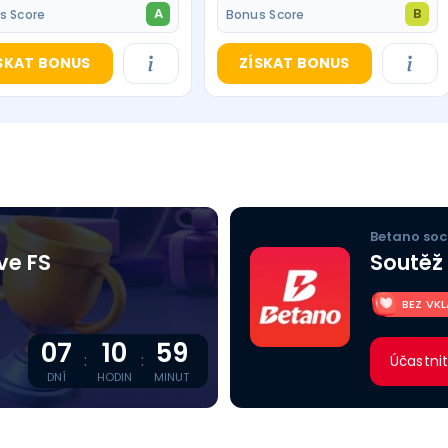
A
B
s Score
Bonus Score
SKAT BONUS
ZÍSKAT BONUS
Betano soc
ve FS
Soutěž 
BEZ VK
07
10
59
:
:
Účastnit
DNÍ
HODIN
MINUT