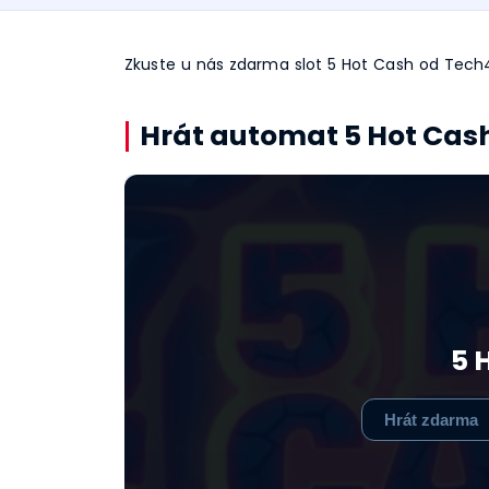
Zkuste u nás zdarma slot 5 Hot Cash od Tech4Be
Hrát automat 5 Hot Ca
5 
Hrát zdarma