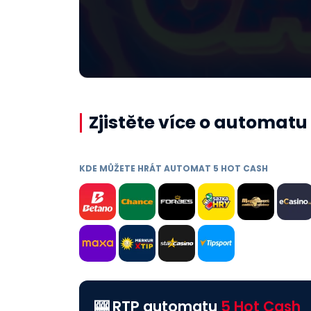
Zjistěte více o automatu
KDE MŮŽETE HRÁT AUTOMAT 5 HOT CASH
🎰 RTP automatu
5 Hot Cash