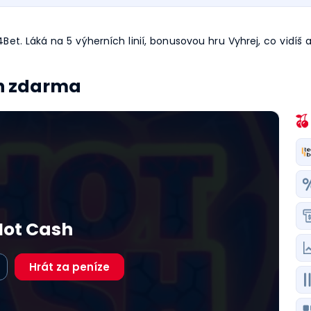
t. Láká na 5 výherních linií, bonusovou hru Vyhrej, co vidíš a
sh zdarma
Hot Cash
Hrát za peníze