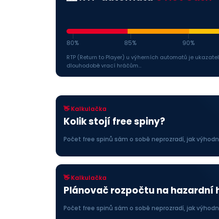
80%
85%
90%
RTP (Return to Player) u výherních automatů je ukazate
dlouhodobě vrací hráčům…
👋 Kalkulačka
Kolik stojí free spiny?
Počet free spinů sám o sobě neprozradí, jak výhodn
👋 Kalkulačka
Plánovač rozpočtu na hazardní 
Počet free spinů sám o sobě neprozradí, jak výhodn