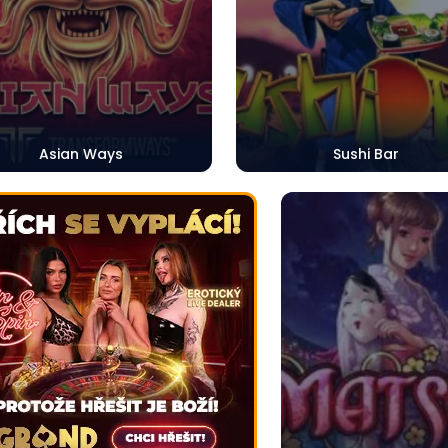
Asian Ways
Sushi Bar