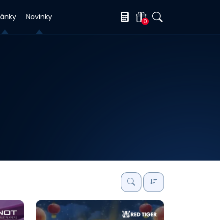
lánky
Novinky
0