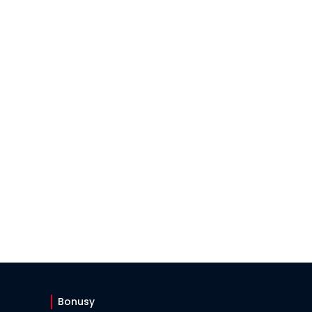
Bonusy