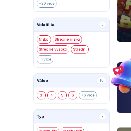
+30 více
Volatilita
5
Nízká
Středně nízká
Středně vysoká
Střední
+1 více
Válce
10
3
4
5
6
+6 více
Typ
7