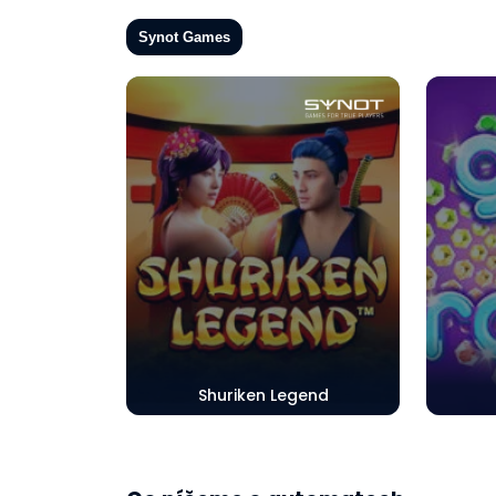
Synot Games
Shuriken Legend