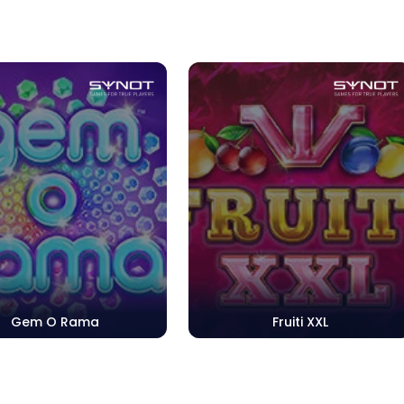
Gem O Rama
Fruiti XXL