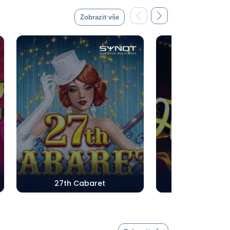
Zobrazit vše
27th Cabaret
Harlequin