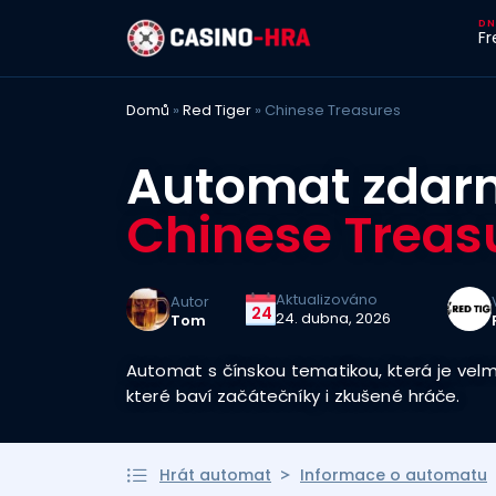
Fr
Domů
»
Red Tiger
»
Chinese Treasures
Automat zda
Chinese Treas
Aktualizováno
Autor
24
24. dubna, 2026
Tom
Automat s čínskou tematikou, která je velmi
které baví začátečníky i zkušené hráče.
Hrát automat
Informace o automatu