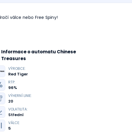
dračí válce nebo Free Spiny!
Informace o automatu Chinese
Treasures
VÝROBCE:
Red Tiger
RTP:
96%
VÝHERNÍ LINIE:
20
VOLATILITA:
Střední
VÁLCE:
5