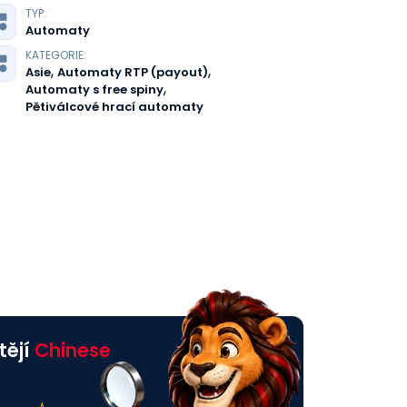
TYP:
Automaty
KATEGORIE:
,
,
Asie
Automaty RTP (payout)
,
Automaty s free spiny
Pětiválcové hrací automaty
tějí
Chinese