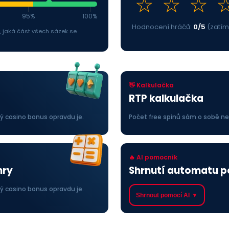
☆
☆
☆
95%
100%
Hodnocení hráčů:
0/5
(zatí
l, jaká část všech sázek se
👋 Kalkulačka
RTP kalkulačka
ý casino bonus opravdu je.
Počet free spinů sám o sobě ne
🔥 AI pomocník
hry
Shrnutí automatu p
ý casino bonus opravdu je.
Shrnout pomocí AI
▼