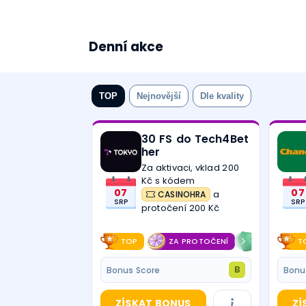
Denní akce
TOP
Nejnovější
Dle kvality
30 FS do Tech4Bet
her
Za aktivaci, vklad 200
Kč s kódem
07
07
a
CASINOHRA
SRP
SRP
protočení 200 Kč
TOP
ZA PROTOČENÍ
ZA VKLAD
T
B
Bonus Score
Bonu
ZÍSKAT BONUS
ZÍ