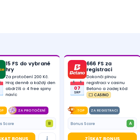
15 FS do vybrané
666 FS za
hry
registraci
Za protočení 200 Kč.
Dokonči plnou
Hraj denně a každý den
registraci v casinu
07
obdržíš o 4 free spiny
Betano a zadej kód
SRP
navíc
CASINO
OP
ZA PROTOČENÍ
TOP
ZA REGISTRACI
B
A
s Score
Bonus Score
SKAT BONUS
ZÍSKAT BONUS