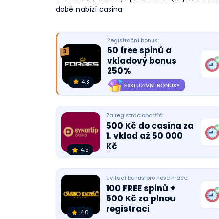
době nabízí casina:
Registrační bonus:
50 free spinů a
3
vkladový bonus
250%
4.8
EXKLUZIVNÍ BONUSY
Za registraciobdržíš:
500 Kč do casina za
1. vklad až 50 000
Kč
4.5
Uvítací bonus pro nové hráče:
100 FREE spinů +
500 Kč za plnou
registraci
4.0