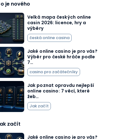
o je nového
Velká mapa českých online
casin 2026: licence, hry a
výběry
česká online casina
Jaké online casino je pro vás?
Výběr pro české hráče podle
7…
casino pro začátečníky
Jak poznat opravdu nejlepší
online casino: 7 věcí, které
žeb…
Jak začít
ak začít
Jaké online casino je pro vás?