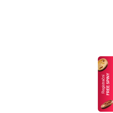
FREE SPINY
Registrační