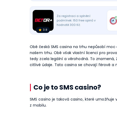
Za registraci a splnění
podmínek: 150 free spinů v
hodnotě 300 Kč
3.8
Obě česká SMS casina na trhu nepůsobí moc d
našem trhu. Obě však vlastní licenci pro prov
tedy zcela legální a věrohodná. To znamená, ž
citlivé údaje. Tato casina se chovají férově 
Co je to SMS casino?
SMS casino je taková casino, které umožňuje v
z mobilu.