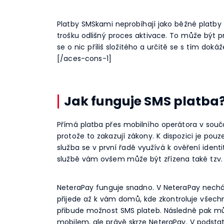
Platby SMSkami neprobíhají jako běžné platby
trošku odlišný proces aktivace. To může být p
se o nic příliš složitého a určitě se s tím dok
[/aces-cons-1]
Jak funguje SMS platba
Přímá platba přes mobilního operátora v součas
protože to zakazují zákony. K dispozici je po
služba se v první řadě využívá k ověření ident
službě vám ovšem může být zřízena také tzv. 
NeteraPay funguje snadno. V NeteraPay nechát
přijede až k vám domů, kde zkontroluje všech
přibude možnost SMS plateb. Následně pak mů
mobilem, ale právě skrze NeteraPay. V podstatě