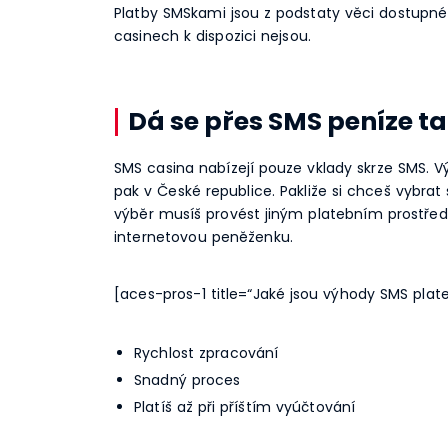
Platby SMSkami jsou z podstaty věci dostupn
casinech k dispozici nejsou.
Dá se přes SMS peníze t
SMS casina nabízejí pouze vklady skrze SMS. V
pak v České republice. Pakliže si chceš vybrat 
výběr musíš provést jiným platebním prostře
internetovou peněženku.
[aces-pros-1 title=“Jaké jsou výhody SMS plat
Rychlost zpracování
Snadný proces
Platíš až při příštím vyúčtování