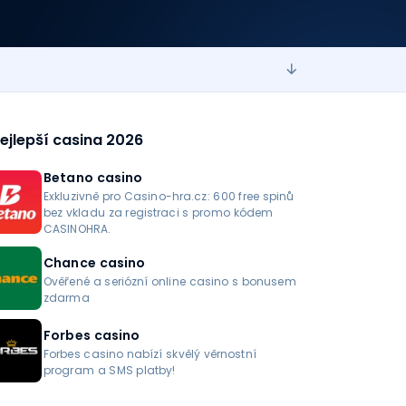
ejlepší casina 2026
Betano casino
Exkluzivně pro Casino-hra.cz: 600 free spinů
bez vkladu za registraci s promo kódem
CASINOHRA.
Chance casino
Ověřené a seriózní online casino s bonusem
zdarma
Forbes casino
Forbes casino nabízí skvělý věrnostní
program a SMS platby!