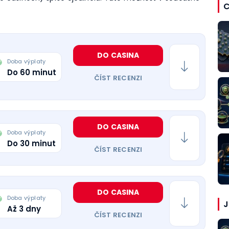
C
DO CASINA
Doba výplaty
Do 60 minut
ČÍST RECENZI
DO CASINA
Doba výplaty
Do 30 minut
ČÍST RECENZI
DO CASINA
Doba výplaty
J
Až 3 dny
ČÍST RECENZI