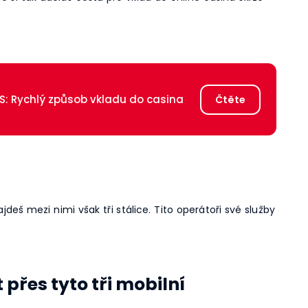
S: Rychlý způsob vkladu do casina
Čtěte
jdeš mezi nimi však tři stálice. Tito operátoři své služby
přes tyto tři mobilní