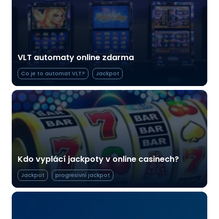
VLT automaty online zdarma
Co je to automat VLT?
Jackpot
Kdo vyplácí jackpoty v online casinech?
Jackpot
progresivní jackpot