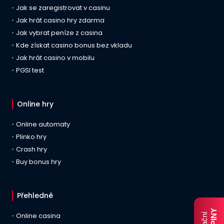
Jak se zaregistrovat v casinu
Jak hrát casino hry zdarma
Jak vybrat peníze z casina
Kde získat casino bonus bez vkladu
Jak hrát casino v mobilu
PGSI test
Online hry
Online automaty
Plinko hry
Crash hry
Buy bonus hry
Přehledně
Online casina