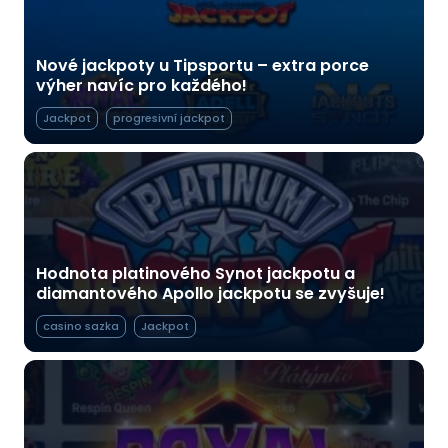
Nové jackpoty u Tipsportu – extra porce
výher navíc pro každého!
Jackpot
progresivní jackpot
Hodnota platinového Synot jackpotu a
diamantového Apollo jackpotu se zvyšuje!
casino sazka
Jackpot