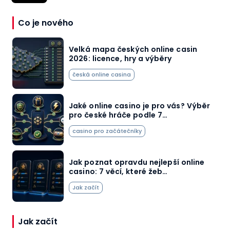
Co je nového
Velká mapa českých online casin
2026: licence, hry a výběry
česká online casina
Jaké online casino je pro vás? Výběr
pro české hráče podle 7…
casino pro začátečníky
Jak poznat opravdu nejlepší online
casino: 7 věcí, které žeb…
Jak začít
Jak začít