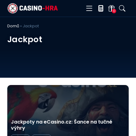
0
Domů
»
Jackpot
Jackpot
Jackpoty na eCasino.cz: Šance na tučné
výhry