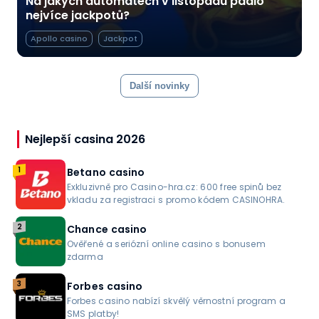
Na jakých automatech v listopadu padlo
nejvíce jackpotů?
Apollo casino
Jackpot
Další novinky
Nejlepší casina 2026
1
Betano casino
Exkluzivně pro Casino-hra.cz: 600 free spinů bez
vkladu za registraci s promo kódem CASINOHRA.
2
Chance casino
Ověřené a seriózní online casino s bonusem
zdarma
3
Forbes casino
Forbes casino nabízí skvělý věrnostní program a
SMS platby!