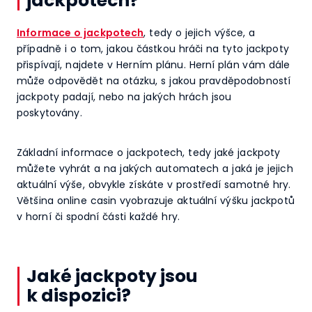
jackpotech?
Informace o jackpotech
, tedy o jejich výšce, a
případně i o tom, jakou částkou hráči na tyto jackpoty
přispívají, najdete v Herním plánu. Herní plán vám dále
může odpovědět na otázku, s jakou pravděpodobností
jackpoty padají, nebo na jakých hrách jsou
poskytovány.
Základní informace o jackpotech, tedy jaké jackpoty
můžete vyhrát a na jakých automatech a jaká je jejich
aktuální výše, obvykle získáte v prostředí samotné hry.
Většina online casin vyobrazuje aktuální výšku jackpotů
v horní či spodní části každé hry.
Jaké jackpoty jsou
k dispozici?