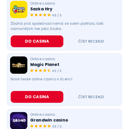
Online casino
Sazka Hry
4.8 / 5
Žádná jiná společnost nemá ve svém portfoliu tolik
rozmanitých her jako Sazka.
DO CASINA
ČÍST RECENZI
Online casino
Magic Planet
4.5 / 5
Nové české online casino s licencí
DO CASINA
ČÍST RECENZI
Online casino
Grandwin casino
4.8 / 5