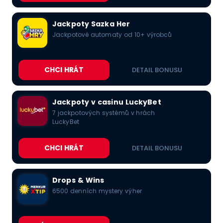
Jackpoty Sazka Her
Jackpotové automaty od 10+ výrobců
CHCI HRÁT
DETAIL BONUSU
Jackpoty v casinu LuckyBet
7 jackpotových systémů v hrách
LuckyBet
CHCI HRÁT
DETAIL BONUSU
Drops & Wins
6500 denních mystery výher