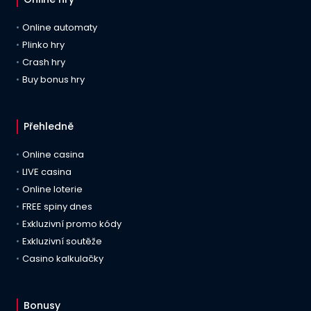
Online automaty
Plinko hry
Crash hry
Buy bonus hry
Přehledně
Online casina
LIVE casina
Online loterie
FREE spiny dnes
Exkluzivní promo kódy
Exkluzivní soutěže
Casino kalkulačky
Bonusy