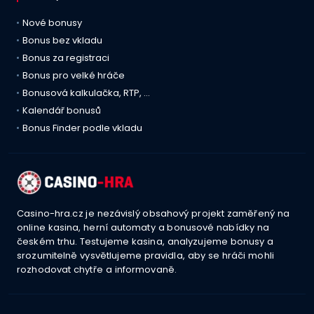
Nové bonusy
Bonus bez vkladu
Bonus za registraci
Bonus pro velké hráče
Bonusová kalkulačka, RTP, …
Kalendář bonusů
Bonus Finder podle vkladu
Casino-hra.cz je nezávislý obsahový projekt zaměřený na
online kasina, herní automaty a bonusové nabídky na
českém trhu. Testujeme kasina, analyzujeme bonusy a
srozumitelně vysvětlujeme pravidla, aby se hráči mohli
rozhodovat chytře a informovaně.