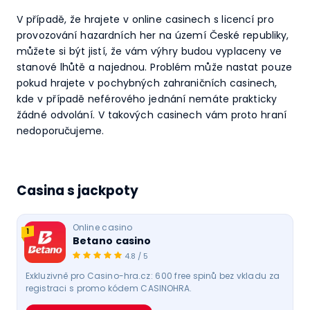
V případě, že hrajete v online casinech s licencí pro
provozování hazardních her na území České republiky,
můžete si být jistí, že vám výhry budou vyplaceny ve
stanové lhůtě a najednou. Problém může nastat pouze
pokud hrajete v pochybných zahraničních casinech,
kde v případě neférového jednání nemáte prakticky
žádné odvolání. V takových casinech vám proto hraní
nedoporučujeme.
Casina s jackpoty
Online casino
1
Betano casino
4.8 / 5
Exkluzivně pro Casino-hra.cz: 600 free spinů bez vkladu za
registraci s promo kódem CASINOHRA.