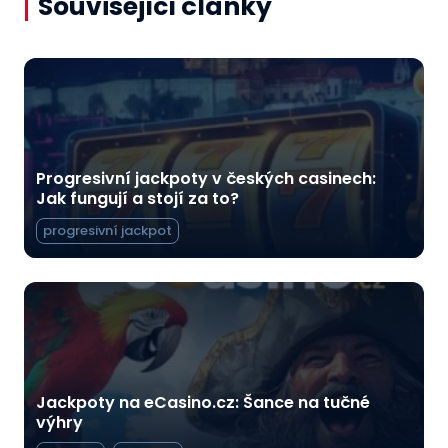
Související články
Progresivní jackpoty v českých casinech:
Jak fungují a stojí za to?
progresivní jackpot
Jackpoty na eCasino.cz: Šance na tučné
výhry