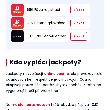
666 FS za registraci
Získat
FS v Betano grilovačce
Získat
30 FS do Tech4Bet her
Získat
Kdo vyplácí jackpoty?
Jackpoty nevyplácejí
online casina
, ale provozovatelé
casinových her, respektive jejich vývojáři. Casina
přispívají pouze část peněz, zbytek pochází z toho, co
vygenerují hráči při svém hraní.
Na
hracích automatech
hráči obvykle přispívají 0,1%