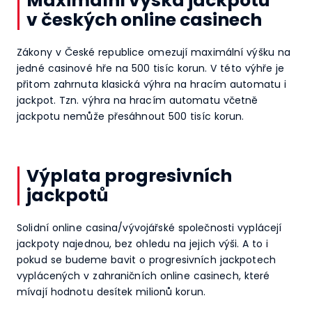
Maximální výška jackpotů
v českých online casinech
Zákony v České republice omezují maximální výšku na
jedné casinové hře na 500 tisíc korun. V této výhře je
přitom zahrnuta klasická výhra na hracím automatu i
jackpot. Tzn. výhra na hracím automatu včetně
jackpotu nemůže přesáhnout 500 tisíc korun.
Výplata progresivních
jackpotů
Solidní online casina/vývojářské společnosti vyplácejí
jackpoty najednou, bez ohledu na jejich výši. A to i
pokud se budeme bavit o progresivních jackpotech
vyplácených v zahraničních online casinech, které
mívají hodnotu desítek milionů korun.