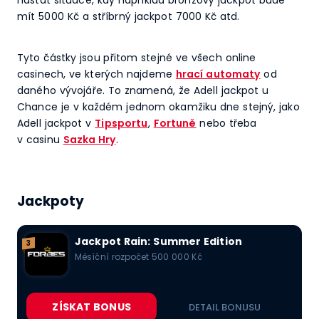
nastat situace, kdy například bronzový jackpot bude
mít 5000 Kč a stříbrný jackpot 7000 Kč atd.
Tyto částky jsou přitom stejné ve všech online
casinech, ve kterých najdeme
hrací automaty
od
daného vývojáře. To znamená, že Adell jackpot u
Chance je v každém jednom okamžiku dne stejný, jako
Adell jackpot v
Tipsportu
,
Fortuně
nebo třeba
v casinu
Sazka Hry
.
Jackpoty
Jackpot Rain: Summer Edition
3
Měsíční rozpočet 500 000 Kč
ZÍSKAT BONUS
DETAIL BONUSU