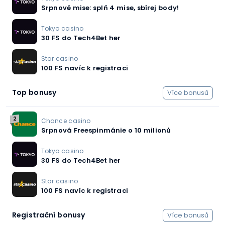
Srpnové mise: splň 4 mise, sbírej body!
Tokyo casino
30 FS do Tech4Bet her
Star casino
100 FS navíc k registraci
Top bonusy
Více bonusů
2
Chance casino
Srpnová Freespinmánie o 10 milionů
Tokyo casino
30 FS do Tech4Bet her
Star casino
100 FS navíc k registraci
Registrační bonusy
Více bonusů