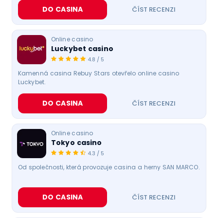
DO CASINA
ČÍST RECENZI
Online casino
Luckybet casino
4.8 / 5
Kamenná casina Rebuy Stars otevřelo online casino
Luckybet.
DO CASINA
ČÍST RECENZI
Online casino
Tokyo casino
4.3 / 5
Od společnosti, která provozuje casina a herny SAN MARCO.
DO CASINA
ČÍST RECENZI