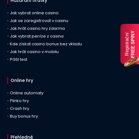
Hazardní hrátky
Jak vybrat online casino
Jak se zaregistrovat v casinu
Jak hrát casino hry zdarma
FREE SPINY
Registrační
Jak vybrat peníze z casina
Kde získat casino bonus bez vkladu
Jak hrát casino v mobilu
PGSI test
Online hry
Online automaty
Plinko hry
Crash hry
Buy bonus hry
Přehledně