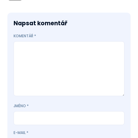
Napsat komentář
KOMENTÁŘ
*
JMÉNO
*
E-MAIL
*