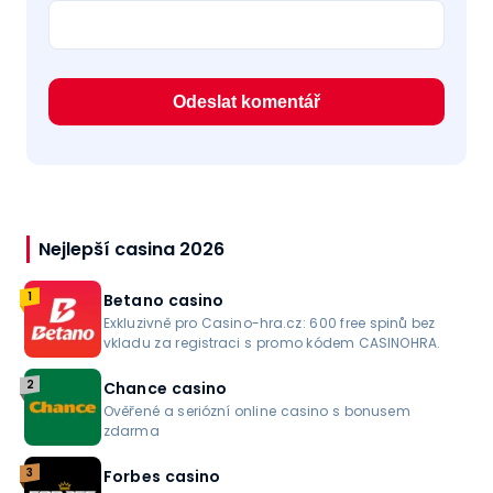
Nejlepší casina 2026
1
Betano casino
Exkluzivně pro Casino-hra.cz: 600 free spinů bez
vkladu za registraci s promo kódem CASINOHRA.
2
Chance casino
Ověřené a seriózní online casino s bonusem
zdarma
3
Forbes casino