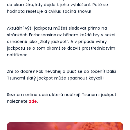
do okamžiku, kdy dojde k jeho vyhlášení. Poté se
hodnota resetuje a cyklus začíná znovu!
Aktuální výši jackpotu můžeš sledovat přímo na
stránkách Forbescasino.cz během každé hry v sekci
označené jako „Zlatý jackpot“. A v případě výhry
jackpotu se o tom okamžitě dozvíš prostřednictvím
notifikace.
Zní to dobře? Pak neváhej a pusť se do točení! Další
Tsunami zlatý jackpot může spadnout kdykoli!
Seznam online casin, která nabízejí Tsunami jackpot
naleznete
zde
.