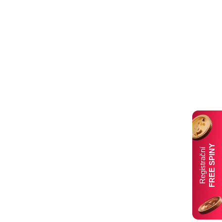
FREE SPINY
Registrační