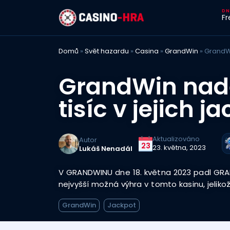
Fr
Domů
»
Svět hazardu
»
Casina
»
GrandWin
»
GrandWi
GrandWin nadě
tisíc v jejich j
Aktualizováno
Autor
23
23. května, 2023
Lukáš Nenadál
V GRANDWINU dne 18. května 2023 padl GRAN
nejvyšší možná výhra v tomto kasinu, jeliko
GrandWin
Jackpot