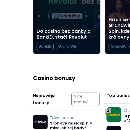
Hřích se 
Grandwin
Do casina bez banky a
Spin, kde
BankID, stačí Revolut
královny
BankID
GrandWin
GrandWin
Casino bonusy
Nejnovější
Top bonus
Více
bonusů
bonusy
Cha
2
Sr
Tokyo casino
o 1
Srpnové mise: splň 4
mise, sbírej body!