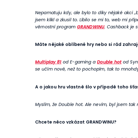
Nepamatuju kdy, ale bylo to díky nějaké akci „
jsem klikl a zkusil to. Líbilo se mi to, web mi p
věrnostní program
GRANDWINU
. Cashback je s
Máte nějaké oblíbené hry nebo si rád zahra
Multiplay 81
od E-gaming a
Double hot
od Syno
se učím nové, než to pochopím, tak to mnohd
A o jakou hru vlastně šlo v případě toho šť
Myslím, že Double hot. Ale nevím, byl jsem tak
Chcete něco vzkázat GRANDWINU?