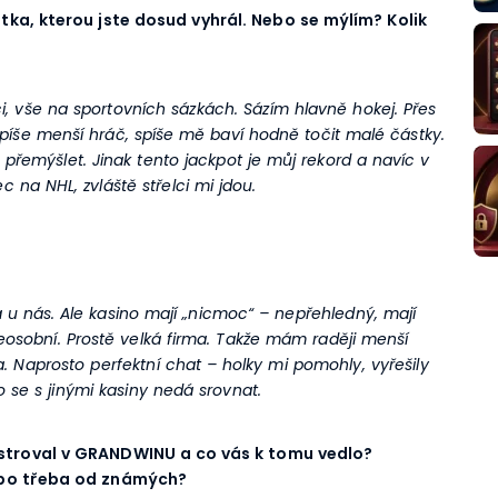
tka, kterou jste dosud vyhrál. Nebo se mýlím? Kolik
ci, vše na sportovních sázkách. Sázím hlavně hokej. Přes
 spíše menší hráč, spíše mě baví hodně točit malé částky.
přemýšlet. Jinak tento jackpot je můj rekord a navíc v
c na NHL, zvláště střelci mi jdou.
ka u nás. Ale kasino mají „nicmoc“ – nepřehledný, mají
neosobní. Prostě velká firma. Takže mám raději menší
a. Naprosto perfektní chat – holky mi pomohly, vyřešily
 se s jinými kasiny nedá srovnat.
gistroval v GRANDWINU a co vás k tomu vedlo?
ebo třeba od známých?