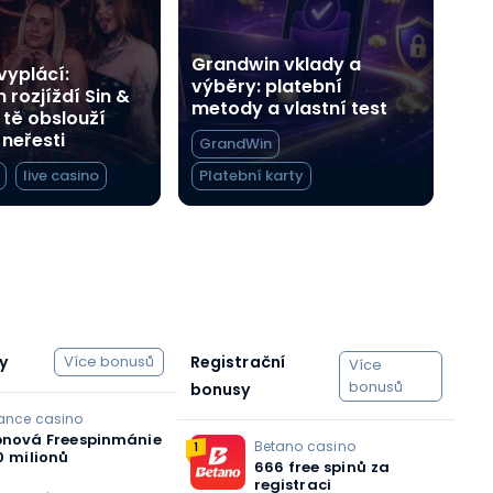
Grandwin vklady a
vyplácí:
výběry: platební
 rozjíždí Sin &
metody a vlastní test
 tě obslouží
 neřesti
GrandWin
live casino
Platební karty
y
Registrační
Více bonusů
Více
bonusů
bonusy
nce casino
pnová Freespinmánie
Betano casino
1
0 milionů
666 free spinů za
registraci