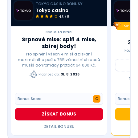
TOKYO CASINO BONUSY
Tokyo casino
4.3 / 5
TOP
Bonus za hraní
Srpnové mise: splň 4 mise,
30 
sbírej body!
Použij 
Pro splnění všech 4 misí a získání
maximálního počtu 755 věrnostních bodů
musíš dohromady protočit 64 000 Kč.
Platnost do:
31. 8. 2026
C
Bonus Score
Bonus Sco
ZÍSKAT BONUS
Z
DETAIL BONUSU