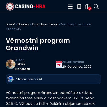
0
Domů
»
Bonusy
»
Grandwin casino
»
Věrnostní program
Grandwin
Věrnostní program
Grandwin
Autor
Aktualizováno
Lukáš
20
20. července, 2026
Nenadál
Shrnout pomocí AI
▼
Věrnostní program Grandwin odměňuje aktivitu
týdenními free spiny a cashbackem 0,20 % nebo
0,25 %. Výhody se řídí měsíčním objemem sázek.