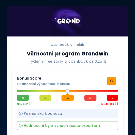
Cashback
,
VIP club
Věrnostní program Grandwin
Týdenní free spiny a cashback až 0,25 %
Bonus Score
C
Hodnocení výhodnosti bonusu
A
B
C
D
E
NEJLEPŠÍ
NEJHORŠÍ
Poznámka k bonusu
Hodnocení bylo vyhodnoceno expertem.