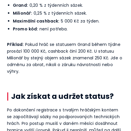
Grand:
0,20 % z týdenních sázek.
Milionář:
0,25 % z týdenních sázek.
Maximální cashback:
5 000 Kč za týden.
Promo kód:
není potřeba.
Příklad:
Pokud hráč se statusem Grand během týdne
prosází 100 000 Kč, cashback činí 200 Kč. U statusu
Milionář by stejný objem sázek znamenal 250 Kč. Jde o
odměnu za obrat, nikoli o záruku návratnosti nebo
výhry.
Jak získat a udržet status?
Po dokončení registrace s trvalým hráčským kontem
se započítávají sázky na podporovaných technických
hrách. Pro postup musíš v daném měsíci dosáhnout
hranice vyšší úrovně. Pokud ji nesplníš, můžeš na další