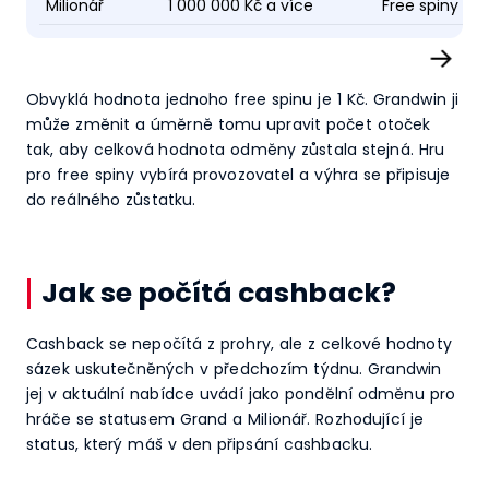
Milionář
1 000 000 Kč a více
Free spiny v 
→
Obvyklá hodnota jednoho free spinu je 1 Kč. Grandwin ji
může změnit a úměrně tomu upravit počet otoček
tak, aby celková hodnota odměny zůstala stejná. Hru
pro free spiny vybírá provozovatel a výhra se připisuje
do reálného zůstatku.
Jak se počítá cashback?
Cashback se nepočítá z prohry, ale z celkové hodnoty
sázek uskutečněných v předchozím týdnu. Grandwin
jej v aktuální nabídce uvádí jako pondělní odměnu pro
hráče se statusem Grand a Milionář. Rozhodující je
status, který máš v den připsání cashbacku.