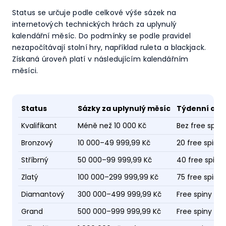
Status se určuje podle celkové výše sázek na
internetových technických hrách za uplynulý
kalendářní měsíc. Do podmínky se podle pravidel
nezapočítávají stolní hry, například ruleta a blackjack.
Získaná úroveň platí v následujícím kalendářním
měsíci.
Status
Sázky za uplynulý měsíc
Týdenní od
Kvalifikant
Méně než 10 000 Kč
Bez free spinů
Bronzový
10 000–49 999,99 Kč
20 free spinů
Stříbrný
50 000–99 999,99 Kč
40 free spinů
Zlatý
100 000–299 999,99 Kč
75 free spinů
Diamantový
300 000–499 999,99 Kč
Free spiny v 
Grand
500 000–999 999,99 Kč
Free spiny v 