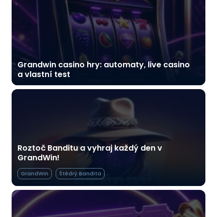
Grandwin casino hry: automaty, live casino
a vlastní test
Roztoč Banditu a vyhraj každý den v
GrandWin!
GrandWin
Štědrý Bandita