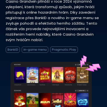
Casino Grandwin přináší v roce 2024 významná
vylepšení, která transformují způsob, jakým hráči
přistupují k online hazardním hrám. Díky zavedení
registrace přes BankID a nového in-game menu se
zvyšuje pohodlí a efektivita herního zážitku. Tento
článek vás provede nejnovějšími inovacemi a
rozšířením herní nabídky, které Casino Grandwin
svým hráčům nabízí.
BankID
in-game menu
Pragmatic Play