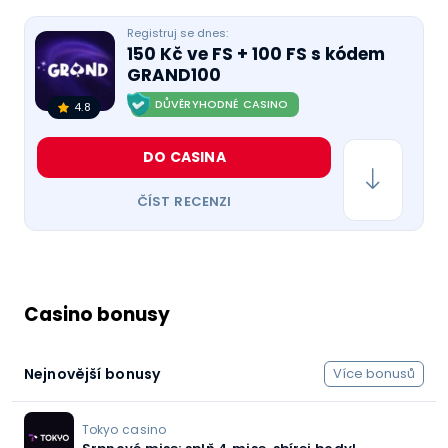
Registruj se dnes:
150 Kč ve FS + 100 FS s kódem
GRAND100
DŮVĚRYHODNÉ CASINO
4.8
DO CASINA
ČÍST RECENZI
Casino bonusy
Nejnovější bonusy
Více bonusů
Tokyo casino