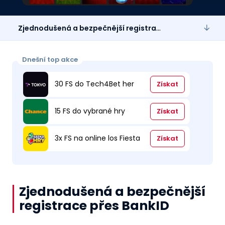
Zjednodušená a bezpečnější registrace přes BankID
Dnešní top akce
30 FS do Tech4Bet her
Získat
15 FS do vybrané hry
Získat
3x FS na online los Fiesta
Získat
Zjednodušená a bezpečnější
registrace přes BankID