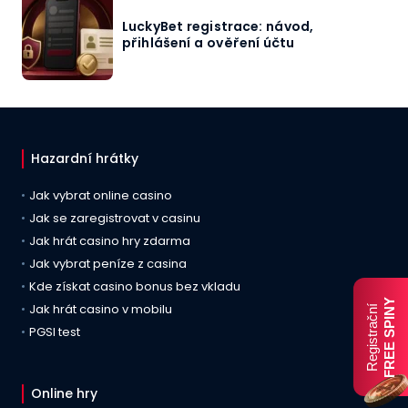
LuckyBet registrace: návod,
přihlášení a ověření účtu
Hazardní hrátky
Jak vybrat online casino
Jak se zaregistrovat v casinu
Jak hrát casino hry zdarma
Jak vybrat peníze z casina
Kde získat casino bonus bez vkladu
FREE SPINY
Jak hrát casino v mobilu
Registrační
PGSI test
Online hry