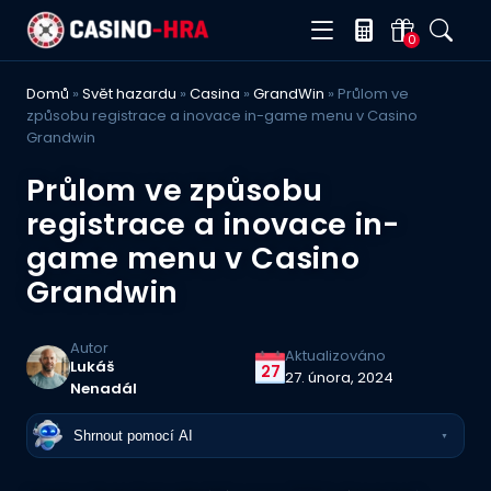
0
Domů
»
Svět hazardu
»
Casina
»
GrandWin
»
Průlom ve
způsobu registrace a inovace in-game menu v Casino
Grandwin
Průlom ve způsobu
registrace a inovace in-
game menu v Casino
Grandwin
Autor
Aktualizováno
Lukáš
27
27. února, 2024
Nenadál
Shrnout pomocí AI
▼