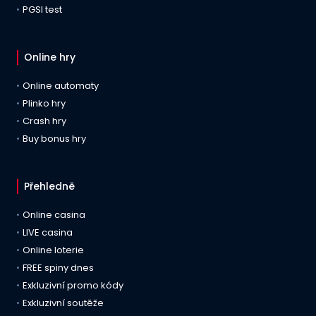
PGSI test
Online hry
Online automaty
Plinko hry
Crash hry
Buy bonus hry
Přehledně
Online casina
LIVE casina
Online loterie
FREE spiny dnes
Exkluzivní promo kódy
Exkluzivní soutěže