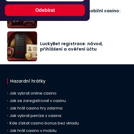
LuckyBet aplikace a mobilní casino:
hraní v prohlížeči
LuckyBet registrace: návod,
přihlášení a ověření účtu
Hazardní hrátky
Jak vybrat online casino
Jak se zaregistrovat v casinu
Jak hrát casino hry zdarma
Jak vybrat peníze z casina
Kde získat casino bonus bez vkladu
Jak hrát casino v mobilu