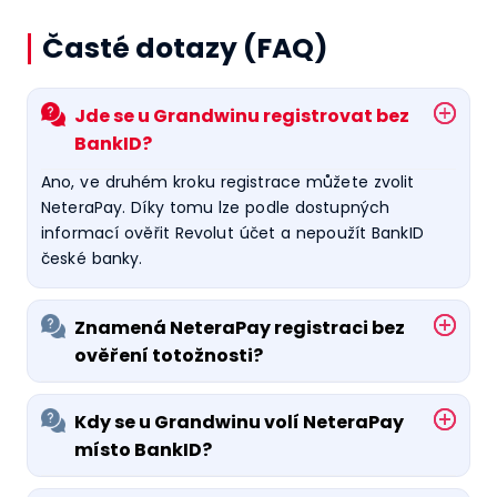
Časté dotazy (FAQ)
Jde se u Grandwinu registrovat bez
BankID?
Ano, ve druhém kroku registrace můžete zvolit
NeteraPay. Díky tomu lze podle dostupných
informací ověřit Revolut účet a nepoužít BankID
české banky.
Znamená NeteraPay registraci bez
ověření totožnosti?
Kdy se u Grandwinu volí NeteraPay
místo BankID?