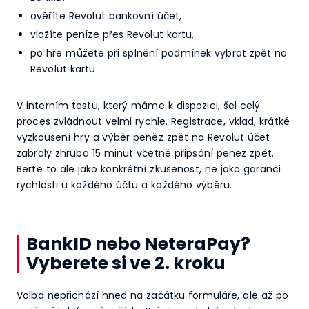
ověříte Revolut bankovní účet,
vložíte peníze přes Revolut kartu,
po hře můžete při splnění podmínek vybrat zpět na
Revolut kartu.
V interním testu, který máme k dispozici, šel celý
proces zvládnout velmi rychle. Registrace, vklad, krátké
vyzkoušení hry a výběr peněz zpět na Revolut účet
zabraly zhruba 15 minut včetně připsání peněz zpět.
Berte to ale jako konkrétní zkušenost, ne jako garanci
rychlosti u každého účtu a každého výběru.
BankID nebo NeteraPay?
Vyberete si ve 2. kroku
Volba nepřichází hned na začátku formuláře, ale až po