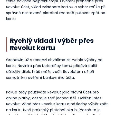
téhle novince nejpraktičtější. Ověření proběhne přes
Revolut účet, vklad zvládnete kartou a výběr může při
správně nastavené platební metodě putovat zpět na
kartu.
Rychlý vklad i výběr přes
Revolut kartu
Grandwin už v recenzi chválíme za rychlé výběry na
kartu. Novinka přes NeteraPay tomu přidává další
důležitý dílek: hráč může začít Revolutem už při
samotném ověření bankovního účtu.
Pokud tedy používáte Revolut jako hlavní účet pro
online platby, cesta je teď jednodušší. Ověření přes
Revolut, vklad přes Revolut kartu a následný výběr zpět
na kartu tvoří praktický platební okruh. Přesně to je