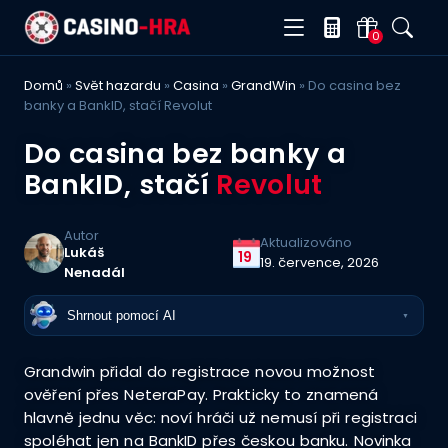
0
Domů
»
Svět hazardu
»
Casina
»
GrandWin
»
Do casina bez
banky a BankID, stačí Revolut
Do casina bez banky a
BankID, stačí
Revolut
Autor
Aktualizováno
Lukáš
19
19. července, 2026
Nenadál
Shrnout pomocí AI
▼
Grandwin přidal do registrace novou možnost
ověření přes NeteraPay. Prakticky to znamená
hlavně jednu věc: noví hráči už nemusí při registraci
spoléhat jen na BankID přes českou banku. Novinka