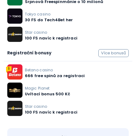
Srpnová Freespinmánie o 10 milionů
Tokyo casino
30 FS do Tech4Bet her
Star casino
100 FS navíc k registraci
Registrační bonusy
Více bonusů
1
Betano casino
666 free spinů za registraci
Magic Planet
Uvítací bonus 500 Kč
Star casino
100 FS navíc k registraci