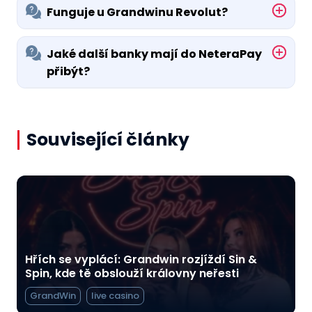
Funguje u Grandwinu Revolut?
Jaké další banky mají do NeteraPay
přibýt?
Související články
Hřích se vyplácí: Grandwin rozjíždí Sin &
Spin, kde tě obslouží královny neřesti
GrandWin
live casino