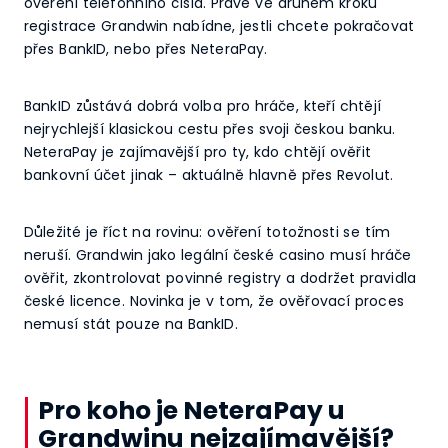
ověření telefonního čísla. Právě ve druhém kroku
registrace Grandwin nabídne, jestli chcete pokračovat
přes BankID, nebo přes NeteraPay.
BankID zůstává dobrá volba pro hráče, kteří chtějí
nejrychlejší klasickou cestu přes svoji českou banku.
NeteraPay je zajímavější pro ty, kdo chtějí ověřit
bankovní účet jinak – aktuálně hlavně přes Revolut.
Důležité je říct na rovinu: ověření totožnosti se tím
neruší. Grandwin jako legální české casino musí hráče
ověřit, zkontrolovat povinné registry a dodržet pravidla
české licence. Novinka je v tom, že ověřovací proces
nemusí stát pouze na BankID.
Pro koho je NeteraPay u
Grandwinu nejzajímavější?