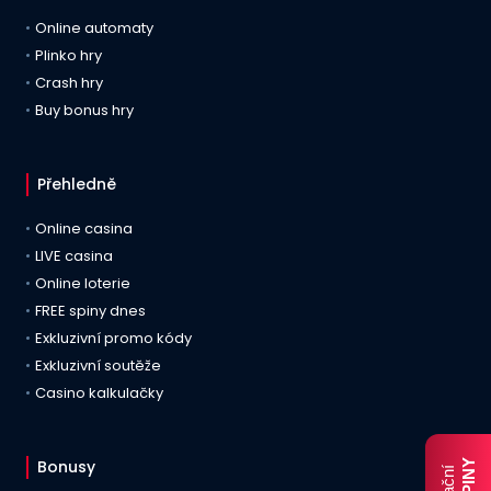
Online automaty
Plinko hry
Crash hry
Buy bonus hry
Přehledně
Online casina
LIVE casina
Online loterie
FREE spiny dnes
Exkluzivní promo kódy
Exkluzivní soutěže
Casino kalkulačky
Bonusy