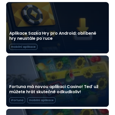
Aplikace Sazka Hry pro Android: oblíbené
hry neustále po ruce
mobilní aplikace
Fortuna má novou aplikaci Casino! Teď už
můžete hrát skutečně odkudkoliv!
iFortuna
mobilní aplikace