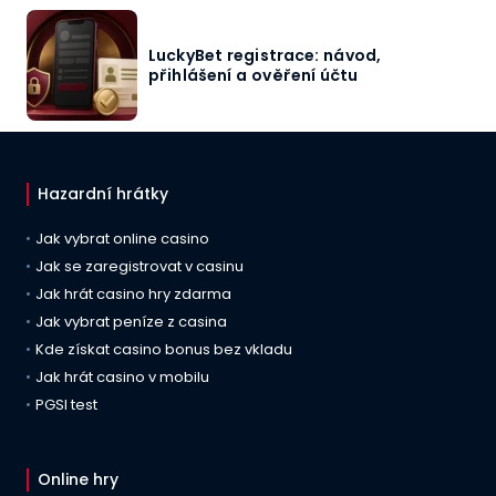
LuckyBet registrace: návod,
přihlášení a ověření účtu
Hazardní hrátky
Jak vybrat online casino
Jak se zaregistrovat v casinu
Jak hrát casino hry zdarma
Jak vybrat peníze z casina
Kde získat casino bonus bez vkladu
Jak hrát casino v mobilu
PGSI test
Online hry