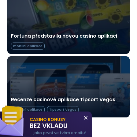
Fortuna představila novou casino aplikaci
mobilní aplikace
Recenze casinové aplikace Tipsort Vegas
mobilní aplikace
Tipsport Vegas
×
CASINO BONUSY
BEZ VKLADU
Nejlepší casina 2026
... jako první ve tvém emailu!