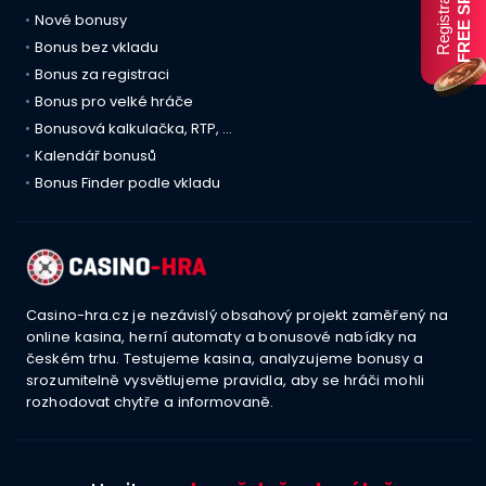
FREE SPINY
Registrační
Nové bonusy
Bonus bez vkladu
Bonus za registraci
Bonus pro velké hráče
Bonusová kalkulačka, RTP, …
Kalendář bonusů
Bonus Finder podle vkladu
Casino-hra.cz je nezávislý obsahový projekt zaměřený na
online kasina, herní automaty a bonusové nabídky na
českém trhu. Testujeme kasina, analyzujeme bonusy a
srozumitelně vysvětlujeme pravidla, aby se hráči mohli
rozhodovat chytře a informovaně.