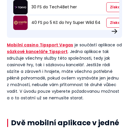
30 FS do Tech4Bet her
Získat
40 FS po 5 Kč do hry Super Wild 64
Získat
→
Mobilní casino Tipsport Vegas
je součástí aplikace od
sázkové kanceláře Tipsport
. Jedna aplikace tak
sdružuje všechny služby této společnosti, tedy jak
casinové hry, tak i sázkovou kancelář. Jestliže rádi
sázíte a zároveň i hrajete, máte všechno potřebné
pěkně pohromadě, pokud ovšem vyznáváte jen jednu
z možností, nebude vám přítomnost té druhé vůbec
vadit. V úvodu pouze vyberete požadovanou možnost
a o to ostatní už se nemusíte starat.
Dvě mobilní aplikace v jedné