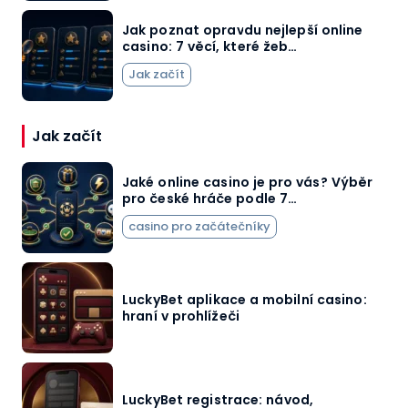
Jak poznat opravdu nejlepší online
casino: 7 věcí, které žeb…
Jak začít
Jak začít
Jaké online casino je pro vás? Výběr
pro české hráče podle 7…
casino pro začátečníky
LuckyBet aplikace a mobilní casino:
hraní v prohlížeči
LuckyBet registrace: návod,