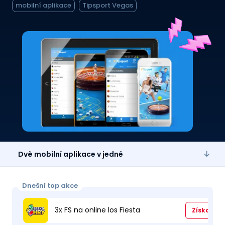
mobilní aplikace
Tipsport Vegas
Dvě mobilní aplikace v jedné
Dnešní top akce
3x FS na online los Fiesta
Získat