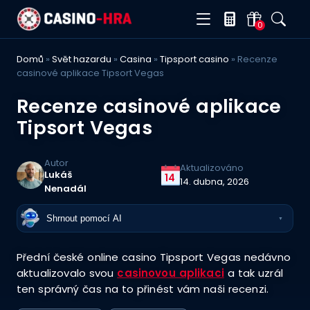
0
Domů
»
Svět hazardu
»
Casina
»
Tipsport casino
»
Recenze
casinové aplikace Tipsort Vegas
Recenze casinové aplikace
Tipsort Vegas
Autor
Aktualizováno
Lukáš
14
14. dubna, 2026
Nenadál
Shrnout pomocí AI
▼
Přední české online casino Tipsport Vegas nedávno
aktualizovalo svou
casinovou aplikaci
a tak uzrál
ten správný čas na to přinést vám naši recenzi.