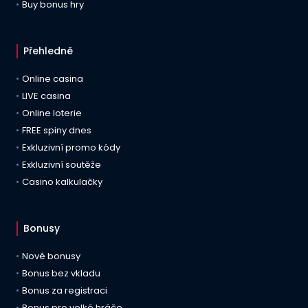
Buy bonus hry
Přehledně
Online casina
LIVE casina
Online loterie
FREE spiny dnes
Exkluzivní promo kódy
Exkluzivní soutěže
Casino kalkulačky
Bonusy
Nové bonusy
Bonus bez vkladu
Bonus za registraci
Bonus pro velké hráče