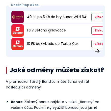
Dnešní top akce
40 FS po 5 Kč do hry Super Wild 64
Získat
FS v Betano grilovačce
Získat
10 FS bez vkladu do Turbo Kick
Získat
→
Jaké odměny můžete získat?
V promoakci Štědrý Bandita máte šanci vyhrát
následující odměny:
Bonus
: Získaný bonus najdete v sekci „Bonusy“ na
vašem účtu. Podmínky využití bonusu jsou jasně