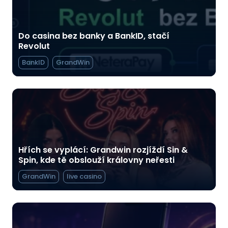
Do casina bez banky a BankID, stačí
Revolut
BankID
GrandWin
Hřích se vyplácí: Grandwin rozjíždí Sin &
Spin, kde tě obslouží královny neřesti
GrandWin
live casino