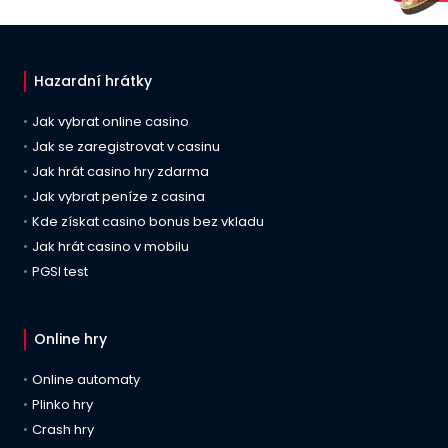
Hazardní hrátky
Jak vybrat online casino
Jak se zaregistrovat v casinu
Jak hrát casino hry zdarma
Jak vybrat peníze z casina
Kde získat casino bonus bez vkladu
Jak hrát casino v mobilu
PGSI test
Online hry
Online automaty
Plinko hry
Crash hry