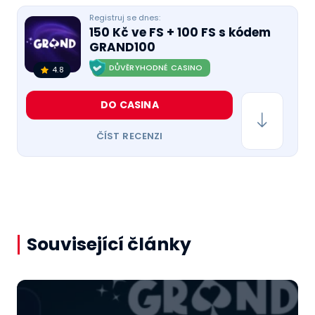
Registruj se dnes:
150 Kč ve FS + 100 FS s kódem
GRAND100
DŮVĚRYHODNÉ CASINO
4.8
DO CASINA
ČÍST RECENZI
Související články