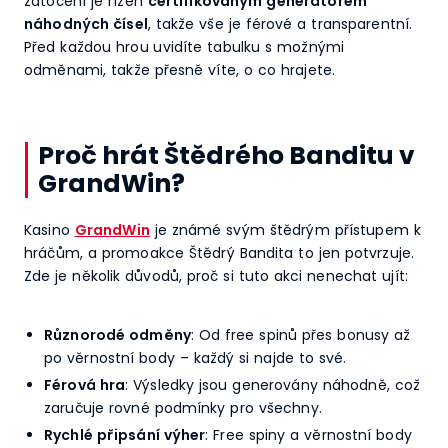
zatočení je řízen
certifikovaným generátorem
náhodných čísel
, takže vše je férové a transparentní.
Před každou hrou uvidíte tabulku s možnými
odměnami, takže přesně víte, o co hrajete.
Proč hrát Štědrého Banditu v
GrandWin?
Kasino
GrandWin
je známé svým štědrým přístupem k
hráčům, a promoakce Štědrý Bandita to jen potvrzuje.
Zde je několik důvodů, proč si tuto akci nenechat ujít:
Různorodé odměny
: Od free spinů přes bonusy až
po věrnostní body – každý si najde to své.
Férová hra
: Výsledky jsou generovány náhodně, což
zaručuje rovné podmínky pro všechny.
Rychlé připsání výher
: Free spiny a věrnostní body