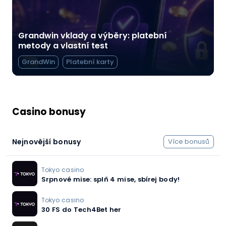
Grandwin vklady a výběry: platební
metody a vlastní test
GrandWin
Platební karty
Casino bonusy
Nejnovější bonusy
Více bonusů
Tokyo casino
Srpnové mise: splň 4 mise, sbírej body!
Tokyo casino
30 FS do Tech4Bet her