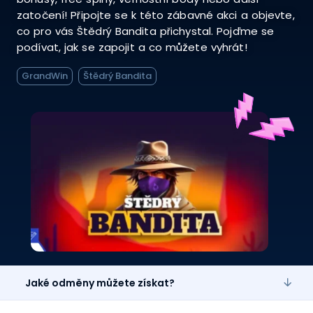
zatočení! Připojte se k této zábavné akci a objevte,
co pro vás Štědrý Bandita přichystal. Pojďme se
podívat, jak se zapojit a co můžete vyhrát!
GrandWin
Štědrý Bandita
Jaké odměny můžete získat?