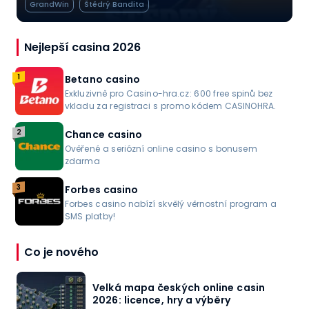
GrandWin
Štědrý Bandita
Nejlepší casina 2026
1
Betano casino
Exkluzivně pro Casino-hra.cz: 600 free spinů bez
vkladu za registraci s promo kódem CASINOHRA.
2
Chance casino
Ověřené a seriózní online casino s bonusem
zdarma
3
Forbes casino
Forbes casino nabízí skvělý věrnostní program a
SMS platby!
Co je nového
Velká mapa českých online casin
2026: licence, hry a výběry