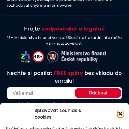
rozhodovat chytře a informovaně.
Hrajte
zodpovědně a legálně
18+ Ministerstvo financí varuje: Účastí na hazardní hře může
vzniknout závislost!
Nechte si posílat
FREE spiny
bez vkladu do
emailu!
Odesláním souhlasíte se
Zpracování osobních údajů
Spravovat souhlas s
cookies
O nás
Podmínky užití
Etické principy
Redakční zásady
Používáme cookies k vylepšení našich webových stránek a služeb.