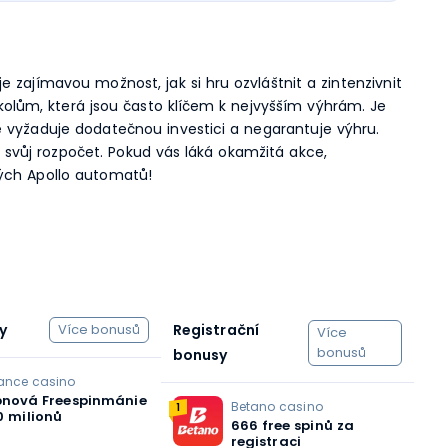
zajímavou možnost, jak si hru ozvláštnit a zintenzivnit
kolům, která jsou často klíčem k nejvyšším výhrám. Je
e vyžaduje dodatečnou investici a negarantuje výhru.
svůj rozpočet. Pokud vás láká okamžitá akce,
ých Apollo automatů!
y
Registrační
Více bonusů
Více
bonusů
bonusy
nce casino
pnová Freespinmánie
Betano casino
1
0 milionů
666 free spinů za
registraci