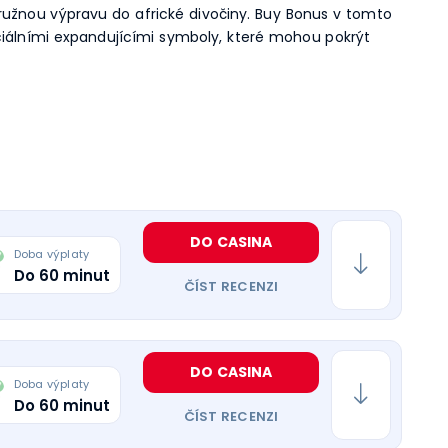
užnou výpravu do africké divočiny. Buy Bonus v tomto
álními expandujícími symboly, které mohou pokrýt
DO CASINA
Doba výplaty
Do 60 minut
ČÍST RECENZI
DO CASINA
Doba výplaty
Do 60 minut
ČÍST RECENZI