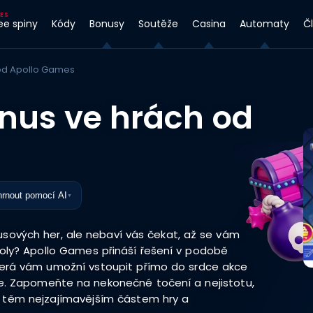
ee spiny
Kódy
Bonusy
Soutěže
Casina
Automaty
Č
 od Apollo Games
nus ve hrách od
rnout pomocí AI
▼
onusových her, ale nebaví vás čekat, až se vám
oly? Apollo Games přináší řešení v podobě
terá vám umožní vstoupit přímo do srdce akce
e. Zapomeňte na nekonečné točení a nejistotu,
k těm nejzajímavějším částem hry a