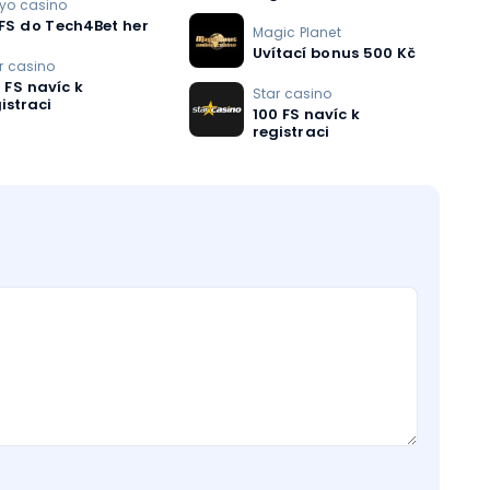
yo casino
FS do Tech4Bet her
Magic Planet
Uvítací bonus 500 Kč
r casino
 FS navíc k
Star casino
istraci
100 FS navíc k
registraci