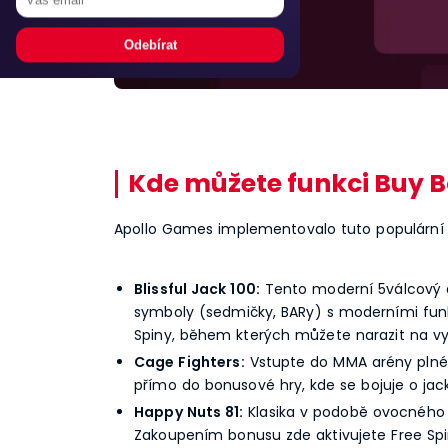
Kde můžete funkci Buy 
Apollo Games implementovalo tuto populární f
Blissful Jack 100:
Tento moderní 5válcový a
symboly (sedmičky, BARy) s moderními fun
Spiny, během kterých můžete narazit na vy
Cage Fighters:
Vstupte do MMA arény plné 
přímo do bonusové hry, kde se bojuje o jack
Happy Nuts 81:
Klasika v podobě ovocného a
Zakoupením bonusu zde aktivujete Free Spi