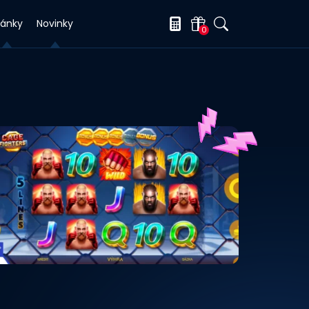
lánky
Novinky
0