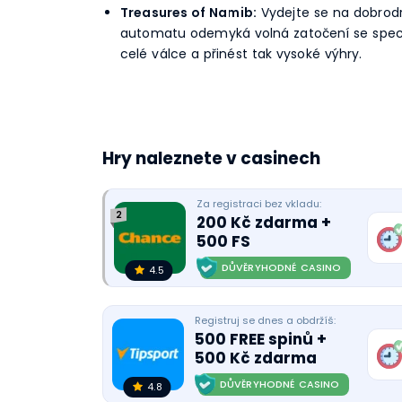
Treasures of Namib:
Vydejte se na dobrodr
automatu odemyká volná zatočení se speci
celé válce a přinést tak vysoké výhry.
Hry naleznete v casinech
Za registraci bez vkladu:
2
200 Kč zdarma +
500 FS
DŮVĚRYHODNÉ CASINO
4.5
Registruj se dnes a obdržíš:
500 FREE spinů +
500 Kč zdarma
DŮVĚRYHODNÉ CASINO
4.8