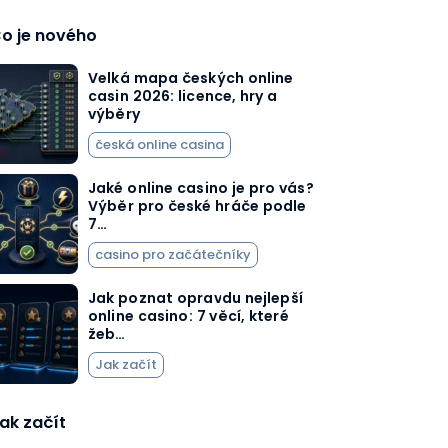
o je nového
Velká mapa českých online
casin 2026: licence, hry a
výběry
česká online casina
Jaké online casino je pro vás?
Výběr pro české hráče podle
7…
casino pro začátečníky
Jak poznat opravdu nejlepší
online casino: 7 věcí, které
žeb…
Jak začít
ak začít