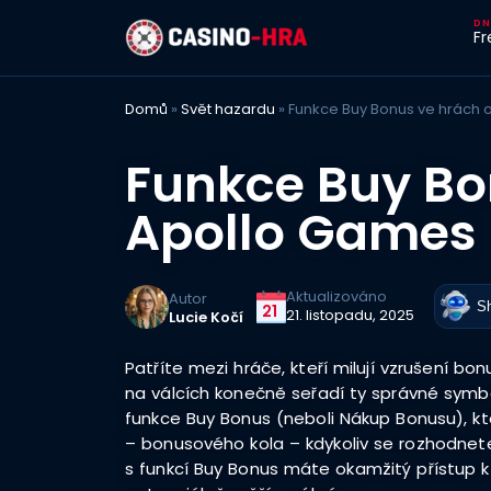
Fr
Domů
»
Svět hazardu
»
Funkce Buy Bonus ve hrách
Funkce Buy Bo
Apollo Games
Aktualizováno
Autor
Sh
21
21. listopadu, 2025
Lucie Kočí
Patříte mezi hráče, kteří milují vzrušení b
na válcích konečně seřadí ty správné symb
funkce Buy Bonus (neboli Nákup Bonusu), k
– bonusového kola – kdykoliv se rozhodnet
s funkcí Buy Bonus máte okamžitý přístup 