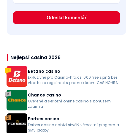
Nejlepší casina 2026
1
Betano casino
Exkluzivně pro Casino-hra.cz: 600 free spinů bez
vkladu za registraci s promo kódem CASINOHRA.
2
Chance casino
Ověřené a seriózní online casino s bonusem
zdarma
3
Forbes casino
Forbes casino nabízí skvělý věrnostní program a
SMS platby!