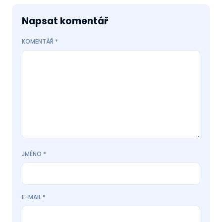
Napsat komentář
KOMENTÁŘ
*
JMÉNO
*
E-MAIL
*