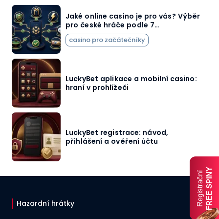
Jaké online casino je pro vás? Výběr
pro české hráče podle 7…
casino pro začátečníky
LuckyBet aplikace a mobilní casino:
hraní v prohlížeči
LuckyBet registrace: návod,
přihlášení a ověření účtu
FREE SPINY
Registrační
Hazardní hrátky