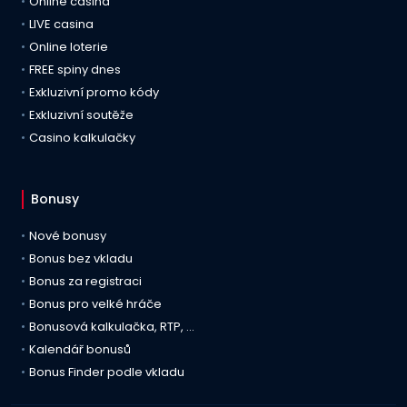
Online casina
LIVE casina
Online loterie
FREE spiny dnes
Exkluzivní promo kódy
Exkluzivní soutěže
Casino kalkulačky
Bonusy
Nové bonusy
Bonus bez vkladu
Bonus za registraci
Bonus pro velké hráče
Bonusová kalkulačka, RTP, …
Kalendář bonusů
Bonus Finder podle vkladu