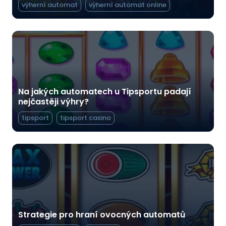
výherní automat
výherní automat online
Na jakých automatech u Tipsportu padají
nejčastěji výhry?
tipsport
tipsport casino
Strategie pro hraní ovocných automatů