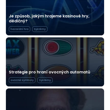
Je způsob, jakým hrajeme kasinové hry,
dědičný?
hazardní hra
Systémy
Strategie pro hraní ovocných automatů
ovocné symboly
Systémy