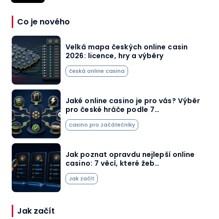
Co je nového
Velká mapa českých online casin
2026: licence, hry a výběry
česká online casina
Jaké online casino je pro vás? Výběr
pro české hráče podle 7…
casino pro začátečníky
Jak poznat opravdu nejlepší online
casino: 7 věcí, které žeb…
Jak začít
Jak začít