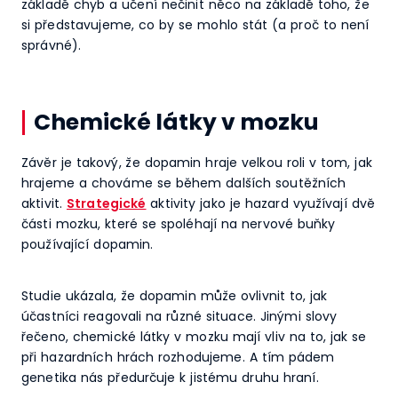
základě chyb a učení nečinit něco na základě toho, že
si představujeme, co by se mohlo stát (a proč to není
správné).
Chemické látky v mozku
Závěr je takový, že dopamin hraje velkou roli v tom, jak
hrajeme a chováme se během dalších soutěžních
aktivit.
Strategické
aktivity jako je hazard využívají dvě
části mozku, které se spoléhají na nervové buňky
používající dopamin.
Studie ukázala, že dopamin může ovlivnit to, jak
účastníci reagovali na různé situace. Jinými slovy
řečeno, chemické látky v mozku mají vliv na to, jak se
při hazardních hrách rozhodujeme. A tím pádem
genetika nás předurčuje k jistému druhu hraní.