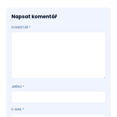
Napsat komentář
KOMENTÁŘ
*
JMÉNO
*
E-MAIL
*