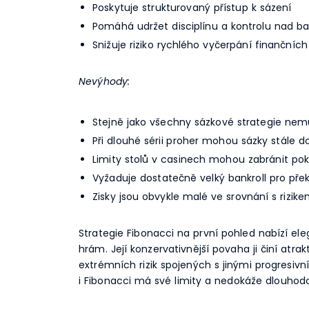
Poskytuje strukturovaný přístup k sázení
Pomáhá udržet disciplínu a kontrolu nad b
Snižuje riziko rychlého vyčerpání finančníc
Nevýhody:
Stejně jako všechny sázkové strategie n
Při dlouhé sérii proher mohou sázky stále 
Limity stolů v casinech mohou zabránit pok
Vyžaduje dostatečně velký bankroll pro přek
Zisky jsou obvykle malé ve srovnání s rizik
Strategie Fibonacci na první pohled nabízí e
hrám. Její konzervativnější povaha ji činí atr
extrémních rizik spojených s jinými progresivn
i Fibonacci má své limity a nedokáže dlouho