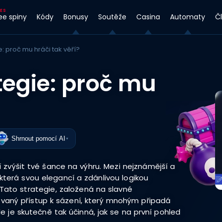
ee spiny
Kódy
Bonusy
Soutěže
Casina
Automaty
Č
e: proč mu hráči tak věří?
tegie: proč mu
Shrnout pomocí AI
▼
ují zvýšit tvé šance na výhru. Mezi nejznámější a
 která svou elegancí a zdánlivou logikou
Tato strategie, založená na slavné
ovaný přístup k sázení, který mnohým připadá
e je skutečně tak účinná, jak se na první pohled