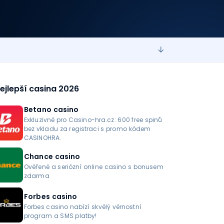
ejlepší casina 2026
Betano casino
Exkluzivně pro Casino-hra.cz: 600 free spinů
bez vkladu za registraci s promo kódem
CASINOHRA.
Chance casino
Ověřené a seriózní online casino s bonusem
zdarma
Forbes casino
Forbes casino nabízí skvělý věrnostní
program a SMS platby!