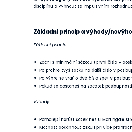
disciplínu a vyhnout se impulzivním rozhodnu
Základní princip a výhody/nevýho
Základní princip:
Začni s minimální sázkou (první číslo v pos
Po prohře zvyš sázku na další číslo v poslou
Po výhře se vrať o dvě čísla zpět v posloup
Pokud se dostaneš na začátek posloupnosti 
Výhody:
Pomalejší nárůst sázek než u Martingale str
Možnost dosáhnout zisku i při více prohrác