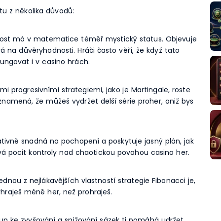
itu z několika důvodů:
nost má v matematice téměř mystický status. Objevuje
vá na důvěryhodnosti. Hráči často věří, že když tato
fungovat i v casino hrách.
ými progresivními strategiemi, jako je Martingale, roste
 znamená, že můžeš vydržet delší série proher, aniž bys
elativně snadná na pochopení a poskytuje jasný plán, jak
vá pocit kontroly nad chaotickou povahou casino her.
Jednou z nejlákavějších vlastností strategie Fibonacci je,
yhraješ méně her, než prohraješ.
tup ke zvyšování a snižování sázek ti pomáhá udržet