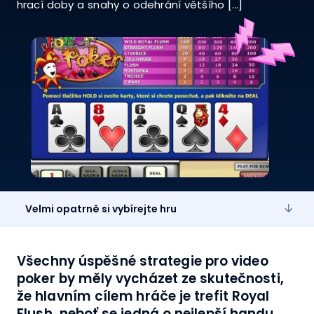
hrací doby a snahy o odehrání většího […]
Velmi opatrně si vybírejte hru
Všechny úspěšné strategie pro video
poker by měly vycházet ze skutečnosti,
že hlavním cílem hráče je trefit Royal
Flush, neboť se jedná o nejlepší handu,