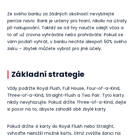
Ze svého banku za žádných okolností nevybírejte
peníze navíc. Bank je určený pro hraní, nikoliv na útraty
při nakupování. Taktéž se od hry naučte odejít včas a
to ať už zrovna vyhráváte nebo prohráváte. Pokud se
vám podaří vyhrát, v banku nechte alespoň 50% svého
zisku – zbytek můžete vybrat pro jiné účely.
Základní strategie
Vždy podržte Royal Flush, Full House, Four-of-a-Kind,
Three-of-a-Kind, Straight-Flush a Two Pair. Tyto karty
nikdy nevyhazujte. Pokud držíte Three-of-a-Kind, dejte
si pozor na to, abyste zahodili obě zbylé karty.
Pokud držíte 4 karty do Royal Flush nebo Straight,
vyhoďte nejnižší možné karty, čímž zvýšíte šanci na