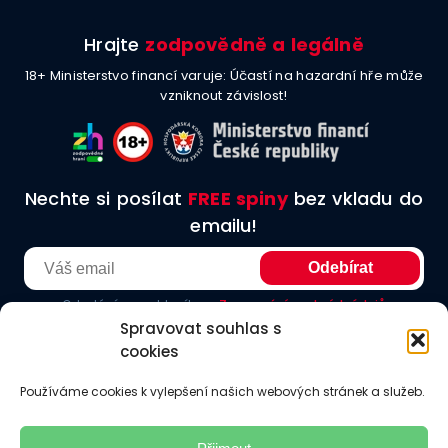
Hrajte
zodpovědně a legálně
18+ Ministerstvo financí varuje: Účastí na hazardní hře může
vzniknout závislost!
Nechte si posílat
FREE spiny
bez vkladu do
emailu!
Odesláním souhlasíte se
Zpracování osobních údajů
Spravovat souhlas s
cookies
O nás
Podmínky užití
Etické principy
Redakční zásady
Používáme cookies k vylepšení našich webových stránek a služeb.
Jak hodnotíme
Odkazy
Kontakt