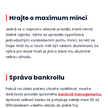
Hrajte o maximum mincí
Jedná se o naprosto obecné pravidlo, které nemá
žádné výjimky. Výhra se zpravidla vypočítává
jednoduchým vynásobením počtu mincí, za něž se
hraje. Hráč by si navíc měl být vědom skutečnosti, že
výhra pro Royal Flush je jiná a dává mu skutečně
velkou výhodu.
Správa bankrollu
Pokud na video pokeru chcete vydělávat, musíte
dodržovat pravidla správného
bankroll managementu
.
Správná velikost banku se pohybuje někde mezi 50 až
100násobkem vašeho vkladu do jedné hry.