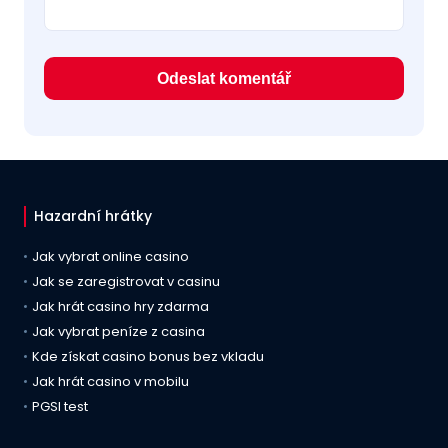
Hazardní hrátky
Jak vybrat online casino
Jak se zaregistrovat v casinu
Jak hrát casino hry zdarma
Jak vybrat peníze z casina
Kde získat casino bonus bez vkladu
Jak hrát casino v mobilu
PGSI test