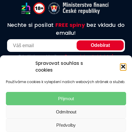
Nechte si posílat
FREE spiny
bez vkladu do
emailu!
Odesláním souhlasíte se
Zpracování osobních údajů
Spravovat souhlas s
cookies
O nás
Podmínky užití
Etické principy
Redakční zásady
Používáme cookies k vylepšení našich webových stránek a služeb.
Jak hodnotíme
Odkazy
Kontakt
Přijmout
Odmítnout
Provozování hazardních her v České republice upravuje zákon
č.
186/2016 Sb.
Účast je povolena pouze osobám starším 18 let. Tento
Předvolby
web obsahuje affiliate odkazy, za registrace či vklady přes ně můžeme
získat provizi, která však neovlivňuje naše
hodnocení ani recenze
.