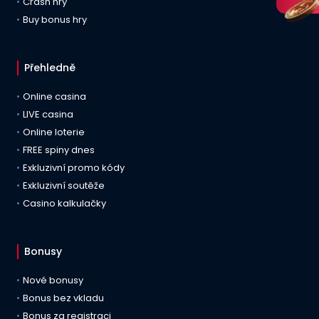
Crash hry
Buy bonus hry
Přehledně
Online casina
LIVE casina
Online loterie
FREE spiny dnes
Exkluzivní promo kódy
Exkluzivní soutěže
Casino kalkulačky
Bonusy
Nové bonusy
Bonus bez vkladu
Bonus za registraci