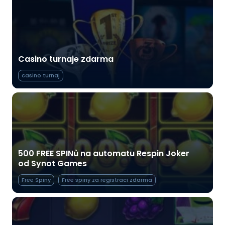
Casino turnaje zdarma
casino turnaj
500 FREE SPINů na automatu Respin Joker
od Synot Games
Free Spiny
Free spiny za registraci zdarma