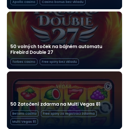
Apollo casino
Casino bonus bez vkladu
50 volných toček na bájném automatu
Firebird Double 27
forbes casino
Free spiny bez vkladu
50 Zatočení zdarma na Multi Vegas 81
Betano casino
Free spiny za registraci zdarma
Multi Vegas 81