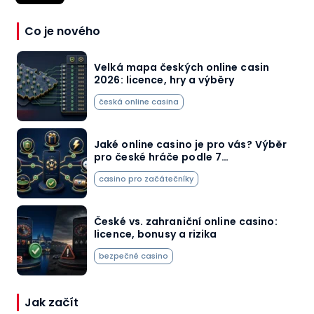
Co je nového
Velká mapa českých online casin
2026: licence, hry a výběry
česká online casina
Jaké online casino je pro vás? Výběr
pro české hráče podle 7…
casino pro začátečníky
České vs. zahraniční online casino:
licence, bonusy a rizika
bezpečné casino
Jak začít