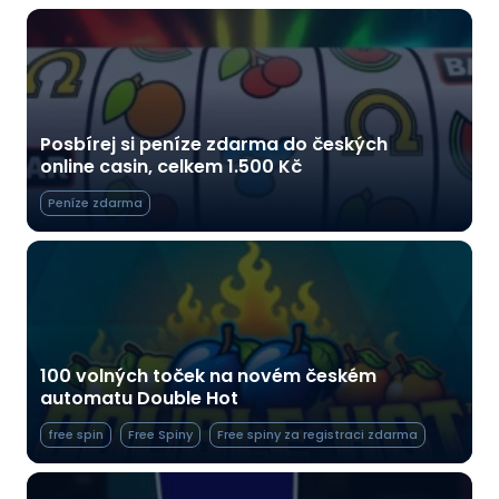
Posbírej si peníze zdarma do českých
online casin, celkem 1.500 Kč
Peníze zdarma
100 volných toček na novém českém
automatu Double Hot
free spin
Free Spiny
Free spiny za registraci zdarma