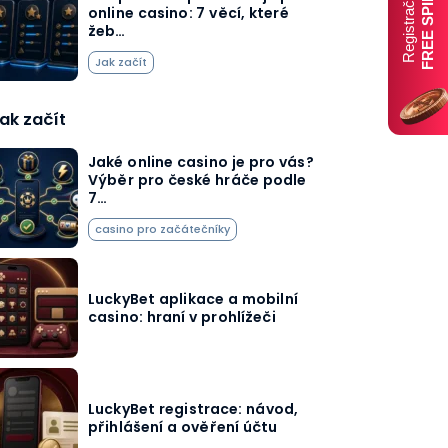
FREE SPINY
Registrační
online casino: 7 věcí, které
žeb…
Jak začít
ak začít
Jaké online casino je pro vás?
Výběr pro české hráče podle
7…
casino pro začátečníky
LuckyBet aplikace a mobilní
casino: hraní v prohlížeči
LuckyBet registrace: návod,
přihlášení a ověření účtu