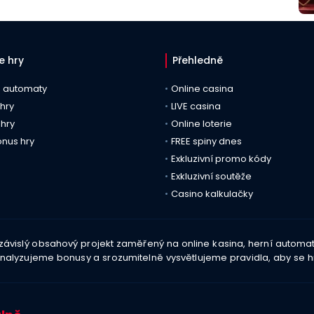
e hry
Přehledně
e automaty
Online casina
 hry
LIVE casina
 hry
Online loterie
onus hry
FREE spiny dnes
Exkluzivní promo kódy
Exkluzivní soutěže
Casino kalkulačky
závislý obsahový projekt zaměřený na online kasina, herní autom
nalyzujeme bonusy a srozumitelně vysvětlujeme pravidla, aby se h