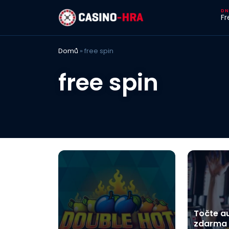
Fr
Domů
»
free spin
free spin
Točte a
zdarma 