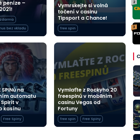
é peníze –
2
Vymrskejte si volná
2021!
točení v casinu
Tipsport a Chance!
 zdarma
3
nus bez vkladu
free spin
C
 SPINů na
Vymlaťte z Rockyho 20
ním automatu
freespinů v mobilním
Spirit v
casinu Vegas od
p kasínu
Fortuny
Free Spiny
free spin
Free Spiny