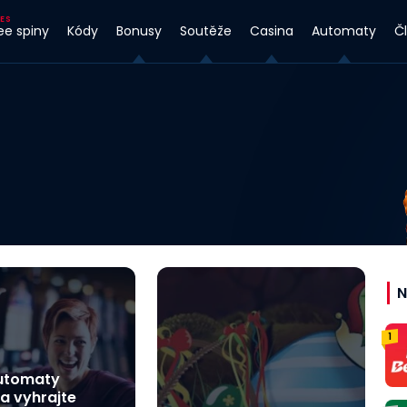
ee spiny
Kódy
Bonusy
Soutěže
Casina
Automaty
Č
N
1
utomaty
a vyhrajte